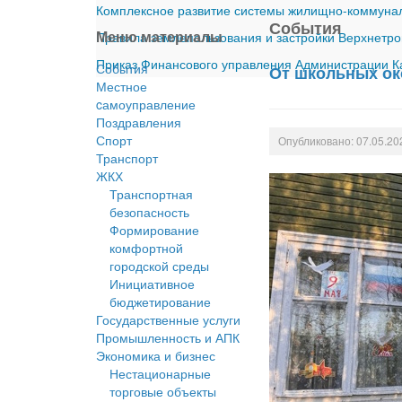
Комплексное развитие системы жилищно-коммуналь
События
Меню материалы
Правила землепользования и застройки Верхнетро
Приказ Финансового управления Администрации Ка
События
От школьных ок
Местное
cамоуправление
Поздравления
Спорт
Опубликовано: 07.05.20
Транспорт
ЖКХ
Транспортная
безопасность
Формирование
комфортной
городской среды
Инициативное
бюджетирование
Государственные услуги
Промышленность и АПК
Экономика и бизнес
Нестационарные
торговые объекты