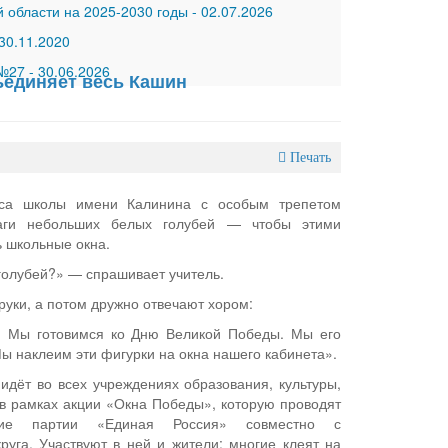
 области на 2025-2030 годы
-
02.07.2026
30.11.2020
 №27
-
30.06.2026
ъединяет весь Кашин
Печать
сса школы имени Калинина с особым трепетом
аги небольших белых голубей — чтобы этими
ь школьные окна.
голубей?» — спрашивает учитель.
уки, а потом дружно отвечают хором:
. Мы готовимся ко Дню Великой Победы. Мы его
ы наклеим эти фигурки на окна нашего кабинета».
идёт во всех учреждениях образования, культуры,
 в рамках акции «Окна Победы», которую проводят
ние партии «Единая Россия» совместно с
руга. Участвуют в ней и жители: многие клеят на