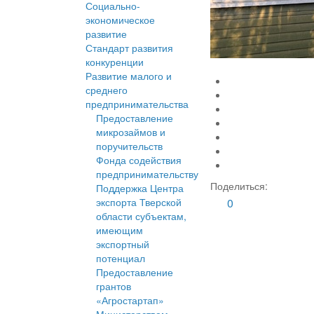
Социально-
экономическое
развитие
Стандарт развития
конкуренции
Развитие малого и
среднего
предпринимательства
Предоставление
микрозаймов и
поручительств
Фонда содействия
предпринимательству
Поделиться:
Поддержка Центра
экспорта Тверской
0
области субъектам,
имеющим
экспортный
потенциал
Предоставление
грантов
«Агростартап»