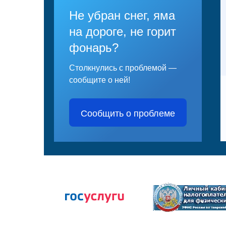
Не убран снег, яма
на дороге, не горит
фонарь?
Столкнулись с проблемой —
сообщите о ней!
Сообщить о проблеме