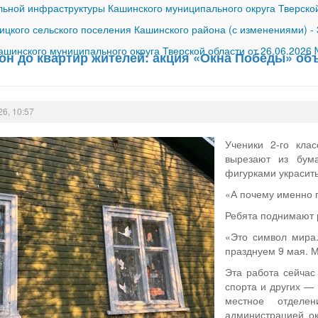
ной инфраструктуры Кашинского муниципального округа Тверской
ицкого сельского поселения Кашинского района (с изменениями)
-
шинского муниципального округа Тверской области от 26.06.2026
он до квартир жителей: акция «Окна Победы» об
26, 10:57
Ученики 2-го кла
вырезают из бум
фигурками украсит
«А почему именно 
Ребята поднимают р
«Это символ мира
празднуем 9 мая. М
Эта работа сейчас 
спорта и других —
местное отделе
администрацией ок