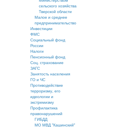
Министерством
сельского хозяйства
Тверской области
Малое и среднее
предпринимательство
Инвестиции
ФМС
Социальный фонд
России
Налоги
Пенсионный фонд
Соц. страхование
ЗАГС
Занятость населения
ГО и ЧС
Противодействие
терроризму, его
идеологии и
экстремизму
Профилактика
правонарушений
ГИБДД
МО МВД "Кашинский"