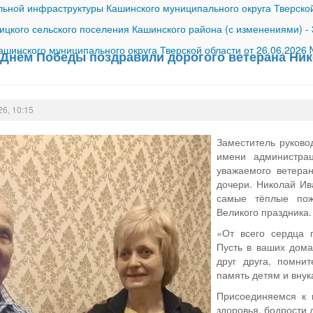
ной инфраструктуры Кашинского муниципального округа Тверской
ицкого сельского поселения Кашинского района (с изменениями)
-
шинского муниципального округа Тверской области от 26.06.2026
Днём Победы поздравили дорогого ветерана Ник
26, 10:15
Заместитель руково
имени администра
уважаемого ветеран
дочери. Николай Ив
самые тёплые пож
Великого праздника.
«От всего сердца
Пусть в ваших дома
друг друга, помни
память детям и внук
Присоединяемся к 
здоровья, бодрости д