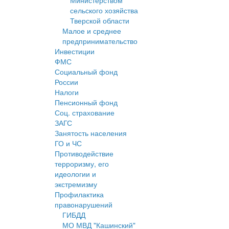
Министерством
сельского хозяйства
Тверской области
Малое и среднее
предпринимательство
Инвестиции
ФМС
Социальный фонд
России
Налоги
Пенсионный фонд
Соц. страхование
ЗАГС
Занятость населения
ГО и ЧС
Противодействие
терроризму, его
идеологии и
экстремизму
Профилактика
правонарушений
ГИБДД
МО МВД "Кашинский"