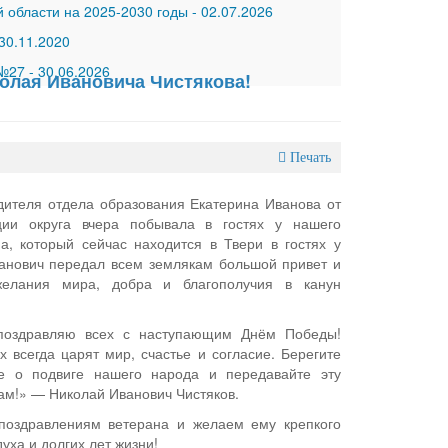
 области на 2025-2030 годы
-
02.07.2026
30.11.2020
 №27
-
30.06.2026
олая Ивановича Чистякова!
Печать
дителя отдела образования Екатерина Иванова от
ции округа вчера побывала в гостях у нашего
а, который сейчас находится в Твери в гостях у
анович передал всем землякам большой привет и
елания мира, добра и благополучия в канун
 поздравляю всех с наступающим Днём Победы!
х всегда царят мир, счастье и согласие. Берегите
те о подвиге нашего народа и передавайте эту
ам!» — Николай Иванович Чистяков.
поздравлениям ветерана и желаем ему крепкого
уха и долгих лет жизни!