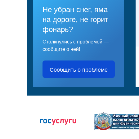
Не убран снег, яма
на дороге, не горит
фонарь?
Столкнулись с проблемой —
сообщите о ней!
Сообщить о проблеме