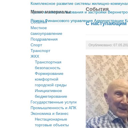
Комплексное развитие системы жилищно-коммуналь
События
Меню материалы
Правила землепользования и застройки Верхнетро
Приказ Финансового управления Администрации Ка
События
С наступающим 
Местное
cамоуправление
Поздравления
Спорт
Опубликовано: 07.05.20
Транспорт
ЖКХ
Транспортная
безопасность
Формирование
комфортной
городской среды
Инициативное
бюджетирование
Государственные услуги
Промышленность и АПК
Экономика и бизнес
Нестационарные
торговые объекты