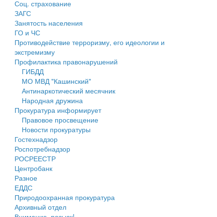
Соц. страхование
Персональные данные
ЗАГС
Занятость населения
Оценка регулирующего воздействия
ГО и ЧС
Противодействие терроризму, его идеологии и
Деятельность МУ
экстремизму
Профилактика правонарушений
Нормативы градостроительного проектирования
ГИБДД
МО МВД "Кашинский"
Правила землепользования и застройки
Антинаркотический месячник
Народная дружина
Генеральные планы
Прокуратура информирует
Правовое просвещение
Проекты планировки территории
Новости прокуратуры
Гостехнадзор
Собрание депутатов
Роспотребнадзор
РОСРЕЕСТР
Городское поселение
Центробанк
Разное
Сельские поселения
ЕДДС
Природоохранная прокуратура
Архивный отдел
Внимание, розыск!