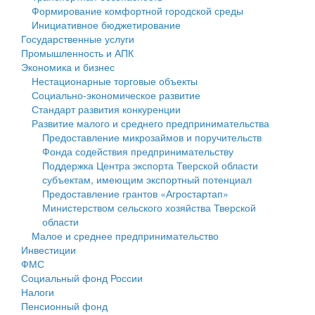
Формирование комфортной городской среды
Государственные услуги
Символика
муниципального округа Тверской области
Финансовое управление
Инициативное бюджетирование
Государственные услуги
Промышленность и АПК
Устав
Администрация Кашинского муниципального округа
Бюджет для граждан
Промышленность и АПК
Экономика и бизнес
Экономика и бизнес
Гостям округа
Тверской области
Имущество
Нестационарные торговые объекты
Социально-экономическое развитие
...
Туризм
Управление сельскими территориями
Выявление правообладателей ранее учтенных
Стандарт развития конкуренции
Развитие малого и среднего предпринимательства
Культура
Открытые данные
объектов недвижимости
Предоставление микрозаймов и поручительств
Фонда содействия предпринимательству
Образование
Работа с обращениями граждан
Имущественная поддержка субъектов малого и
Поддержка Центра экспорта Тверской области
субъектам, имеющим экспортный потенциал
Здравоохранение
Муниципальный контроль
среднего предпринимательства
Предоставление грантов «Агростартап»
Министерством сельского хозяйства Тверской
Социальная защита
Муниципальные услуги
Информационная поддержка субъектов малого и
области
Малое и среднее предпринимательство
Фотоальбом
Проекты административных регламентов
среднего предпринимательства
Инвестиции
ФМС
Антимонопольный комплаенс
Муниципальные программы
Социальный фонд России
Налоги
Противодействие коррупции
Контрольно-счетная палата
Пенсионный фонд