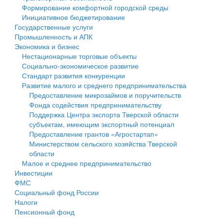
Формирование комфортной городской среды
Государственные услуги
Символика
муниципального округа Тверской области
Финансовое управление
Инициативное бюджетирование
Государственные услуги
Промышленность и АПК
Устав
Администрация Кашинского муниципального округа
Бюджет для граждан
Промышленность и АПК
Экономика и бизнес
Экономика и бизнес
Гостям округа
Тверской области
Имущество
Нестационарные торговые объекты
Социально-экономическое развитие
...
Туризм
Управление сельскими территориями
Выявление правообладателей ранее учтенных
Стандарт развития конкуренции
Развитие малого и среднего предпринимательства
Культура
Открытые данные
объектов недвижимости
Предоставление микрозаймов и поручительств
Фонда содействия предпринимательству
Образование
Работа с обращениями граждан
Имущественная поддержка субъектов малого и
Поддержка Центра экспорта Тверской области
субъектам, имеющим экспортный потенциал
Здравоохранение
Муниципальный контроль
среднего предпринимательства
Предоставление грантов «Агростартап»
Министерством сельского хозяйства Тверской
Социальная защита
Муниципальные услуги
Информационная поддержка субъектов малого и
области
Малое и среднее предпринимательство
Фотоальбом
Проекты административных регламентов
среднего предпринимательства
Инвестиции
ФМС
Антимонопольный комплаенс
Муниципальные программы
Социальный фонд России
Налоги
Противодействие коррупции
Контрольно-счетная палата
Пенсионный фонд