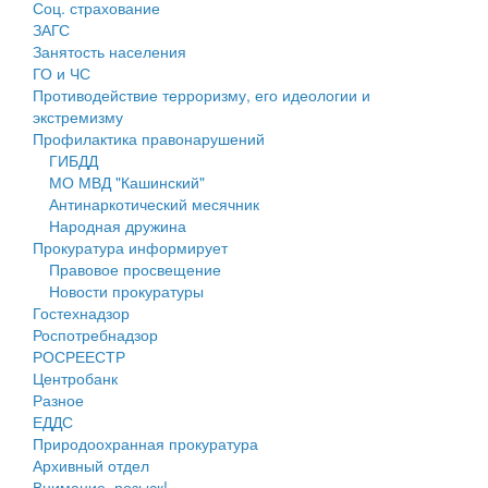
Соц. страхование
Персональные данные
ЗАГС
Занятость населения
Оценка регулирующего воздействия
ГО и ЧС
Противодействие терроризму, его идеологии и
Деятельность МУ
экстремизму
Профилактика правонарушений
Нормативы градостроительного проектирования
ГИБДД
МО МВД "Кашинский"
Правила землепользования и застройки
Антинаркотический месячник
Народная дружина
Генеральные планы
Прокуратура информирует
Правовое просвещение
Проекты планировки территории
Новости прокуратуры
Гостехнадзор
Собрание депутатов
Роспотребнадзор
РОСРЕЕСТР
Городское поселение
Центробанк
Разное
Сельские поселения
ЕДДС
Природоохранная прокуратура
Архивный отдел
Внимание, розыск!