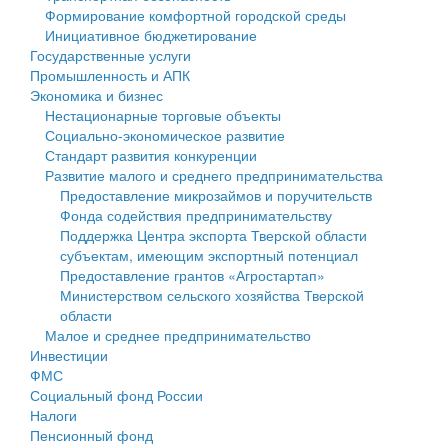
Формирование комфортной городской среды
Государственные услуги
Символика
муниципального округа Тверской области
Финансовое управление
Инициативное бюджетирование
Государственные услуги
Промышленность и АПК
Устав
Администрация Кашинского муниципального округа
Бюджет для граждан
Промышленность и АПК
Экономика и бизнес
Экономика и бизнес
Гостям округа
Тверской области
Имущество
Нестационарные торговые объекты
Социально-экономическое развитие
...
Туризм
Управление сельскими территориями
Выявление правообладателей ранее учтенных
Стандарт развития конкуренции
Развитие малого и среднего предпринимательства
Культура
Открытые данные
объектов недвижимости
Предоставление микрозаймов и поручительств
Фонда содействия предпринимательству
Образование
Работа с обращениями граждан
Имущественная поддержка субъектов малого и
Поддержка Центра экспорта Тверской области
субъектам, имеющим экспортный потенциал
Здравоохранение
Муниципальный контроль
среднего предпринимательства
Предоставление грантов «Агростартап»
Министерством сельского хозяйства Тверской
Социальная защита
Муниципальные услуги
Информационная поддержка субъектов малого и
области
Малое и среднее предпринимательство
Фотоальбом
Проекты административных регламентов
среднего предпринимательства
Инвестиции
ФМС
Антимонопольный комплаенс
Муниципальные программы
Социальный фонд России
Налоги
Противодействие коррупции
Контрольно-счетная палата
Пенсионный фонд