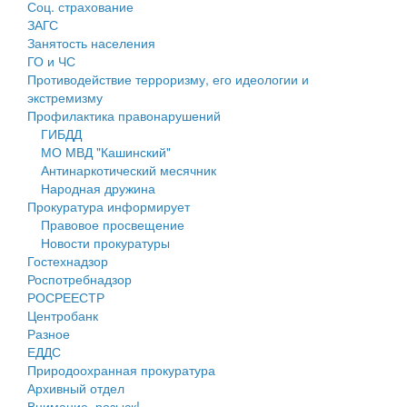
Соц. страхование
Персональные данные
ЗАГС
Занятость населения
Оценка регулирующего воздействия
ГО и ЧС
Противодействие терроризму, его идеологии и
Деятельность МУ
экстремизму
Профилактика правонарушений
Нормативы градостроительного проектирования
ГИБДД
МО МВД "Кашинский"
Правила землепользования и застройки
Антинаркотический месячник
Народная дружина
Генеральные планы
Прокуратура информирует
Правовое просвещение
Проекты планировки территории
Новости прокуратуры
Гостехнадзор
Собрание депутатов
Роспотребнадзор
РОСРЕЕСТР
Городское поселение
Центробанк
Разное
Сельские поселения
ЕДДС
Природоохранная прокуратура
Архивный отдел
Внимание, розыск!