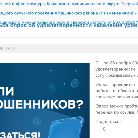
ной инфраструктуры Кашинского муниципального округа Тверской
ицкого сельского поселения Кашинского района (с изменениями)
-
шинского муниципального округа Тверской области от 26.06.2026
ься опрос об удовлетворенности населения уро
25, 18:00
С 1 по 28 ноября 20
удовлетворенност
услуг, оказываемых
Опрос проводится 
работы в области 
снижение рисков хи
Опрос можно пройти
перейдя по ссылке:
Поделиться:
0