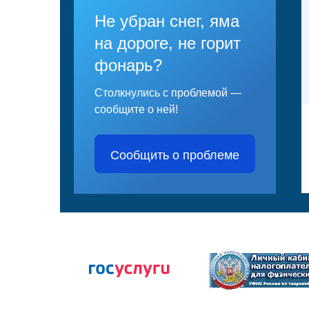
Не убран снег, яма
на дороге, не горит
фонарь?
Столкнулись с проблемой —
сообщите о ней!
Сообщить о проблеме