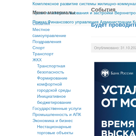
Комплексное развитие системы жилищно-коммуналь
События
Меню материалы
Правила землепользования и застройки Верхнетро
Приказ Финансового управления Администрации Ка
События
Будет проводит
Местное
cамоуправление
Поздравления
Спорт
Опубликовано: 31.10.20
Транспорт
ЖКХ
Транспортная
безопасность
Формирование
комфортной
городской среды
Инициативное
бюджетирование
Государственные услуги
Промышленность и АПК
Экономика и бизнес
Нестационарные
торговые объекты