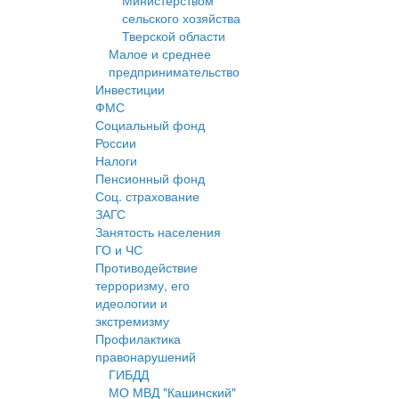
Министерством
сельского хозяйства
Тверской области
Малое и среднее
предпринимательство
Инвестиции
ФМС
Социальный фонд
России
Налоги
Пенсионный фонд
Соц. страхование
ЗАГС
Занятость населения
ГО и ЧС
Противодействие
терроризму, его
идеологии и
экстремизму
Профилактика
правонарушений
ГИБДД
МО МВД "Кашинский"