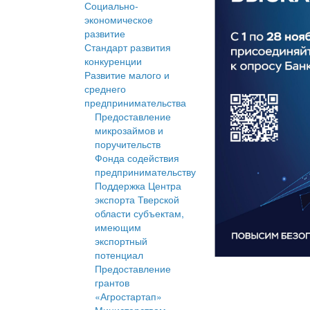
Социально-
экономическое
развитие
Стандарт развития
конкуренции
Развитие малого и
среднего
предпринимательства
Предоставление
микрозаймов и
поручительств
Фонда содействия
предпринимательству
Поддержка Центра
экспорта Тверской
области субъектам,
имеющим
экспортный
потенциал
Предоставление
грантов
«Агростартап»