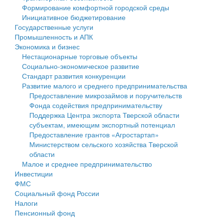
Формирование комфортной городской среды
Государственные услуги
Символика
муниципального округа Тверской области
Финансовое управление
Инициативное бюджетирование
Государственные услуги
Промышленность и АПК
Устав
Администрация Кашинского муниципального округа
Бюджет для граждан
Промышленность и АПК
Экономика и бизнес
Экономика и бизнес
Гостям округа
Тверской области
Имущество
Нестационарные торговые объекты
Социально-экономическое развитие
...
Туризм
Управление сельскими территориями
Выявление правообладателей ранее учтенных
Стандарт развития конкуренции
Развитие малого и среднего предпринимательства
Культура
Открытые данные
объектов недвижимости
Предоставление микрозаймов и поручительств
Фонда содействия предпринимательству
Образование
Работа с обращениями граждан
Имущественная поддержка субъектов малого и
Поддержка Центра экспорта Тверской области
субъектам, имеющим экспортный потенциал
Здравоохранение
Муниципальный контроль
среднего предпринимательства
Предоставление грантов «Агростартап»
Министерством сельского хозяйства Тверской
Социальная защита
Муниципальные услуги
Информационная поддержка субъектов малого и
области
Малое и среднее предпринимательство
Фотоальбом
Проекты административных регламентов
среднего предпринимательства
Инвестиции
ФМС
Антимонопольный комплаенс
Муниципальные программы
Социальный фонд России
Налоги
Противодействие коррупции
Контрольно-счетная палата
Пенсионный фонд