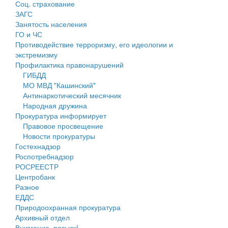
Соц. страхование
Персональные данные
ЗАГС
Занятость населения
Оценка регулирующего воздействия
ГО и ЧС
Противодействие терроризму, его идеологии и
Деятельность МУ
экстремизму
Профилактика правонарушений
Нормативы градостроительного проектирования
ГИБДД
МО МВД "Кашинский"
Правила землепользования и застройки
Антинаркотический месячник
Народная дружина
Генеральные планы
Прокуратура информирует
Правовое просвещение
Проекты планировки территории
Новости прокуратуры
Гостехнадзор
Собрание депутатов
Роспотребнадзор
РОСРЕЕСТР
Городское поселение
Центробанк
Разное
Сельские поселения
ЕДДС
Природоохранная прокуратура
Архивный отдел
Внимание, розыск!