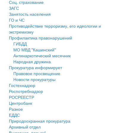
Соц. страхование
Персональные данные
ЗАГС
Занятость населения
Оценка регулирующего воздействия
ГО и ЧС
Противодействие терроризму, его идеологии и
Деятельность МУ
экстремизму
Профилактика правонарушений
Нормативы градостроительного проектирования
ГИБДД
МО МВД "Кашинский"
Правила землепользования и застройки
Антинаркотический месячник
Народная дружина
Генеральные планы
Прокуратура информирует
Правовое просвещение
Проекты планировки территории
Новости прокуратуры
Гостехнадзор
Собрание депутатов
Роспотребнадзор
РОСРЕЕСТР
Городское поселение
Центробанк
Разное
Сельские поселения
ЕДДС
Природоохранная прокуратура
Архивный отдел
Внимание, розыск!