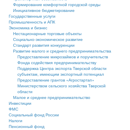
Формирование комфортной городской среды
Государственные услуги
Символика
муниципального округа Тверской области
Финансовое управление
Инициативное бюджетирование
Государственные услуги
Промышленность и АПК
Устав
Администрация Кашинского муниципального округа
Бюджет для граждан
Промышленность и АПК
Экономика и бизнес
Экономика и бизнес
Гостям округа
Тверской области
Имущество
Нестационарные торговые объекты
Социально-экономическое развитие
...
Туризм
Управление сельскими территориями
Выявление правообладателей ранее учтенных
Стандарт развития конкуренции
Развитие малого и среднего предпринимательства
Культура
Открытые данные
объектов недвижимости
Предоставление микрозаймов и поручительств
Фонда содействия предпринимательству
Образование
Работа с обращениями граждан
Имущественная поддержка субъектов малого и
Поддержка Центра экспорта Тверской области
субъектам, имеющим экспортный потенциал
Здравоохранение
Муниципальный контроль
среднего предпринимательства
Предоставление грантов «Агростартап»
Министерством сельского хозяйства Тверской
Социальная защита
Муниципальные услуги
Информационная поддержка субъектов малого и
области
Малое и среднее предпринимательство
Фотоальбом
Проекты административных регламентов
среднего предпринимательства
Инвестиции
ФМС
Антимонопольный комплаенс
Муниципальные программы
Социальный фонд России
Налоги
Противодействие коррупции
Контрольно-счетная палата
Пенсионный фонд