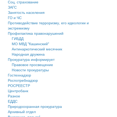
Соц. страхование
Персональные данные
ЗАГС
Занятость населения
Оценка регулирующего воздействия
ГО и ЧС
Противодействие терроризму, его идеологии и
Деятельность МУ
экстремизму
Профилактика правонарушений
Нормативы градостроительного проектирования
ГИБДД
МО МВД "Кашинский"
Правила землепользования и застройки
Антинаркотический месячник
Народная дружина
Генеральные планы
Прокуратура информирует
Правовое просвещение
Проекты планировки территории
Новости прокуратуры
Гостехнадзор
Собрание депутатов
Роспотребнадзор
РОСРЕЕСТР
Городское поселение
Центробанк
Разное
Сельские поселения
ЕДДС
Природоохранная прокуратура
Архивный отдел
Внимание, розыск!