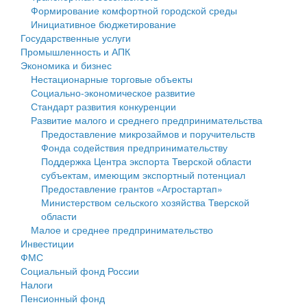
Формирование комфортной городской среды
Государственные услуги
Символика
муниципального округа Тверской области
Финансовое управление
Инициативное бюджетирование
Государственные услуги
Промышленность и АПК
Устав
Администрация Кашинского муниципального округа
Бюджет для граждан
Промышленность и АПК
Экономика и бизнес
Экономика и бизнес
Гостям округа
Тверской области
Имущество
Нестационарные торговые объекты
Социально-экономическое развитие
...
Туризм
Управление сельскими территориями
Выявление правообладателей ранее учтенных
Стандарт развития конкуренции
Развитие малого и среднего предпринимательства
Культура
Открытые данные
объектов недвижимости
Предоставление микрозаймов и поручительств
Фонда содействия предпринимательству
Образование
Работа с обращениями граждан
Имущественная поддержка субъектов малого и
Поддержка Центра экспорта Тверской области
субъектам, имеющим экспортный потенциал
Здравоохранение
Муниципальный контроль
среднего предпринимательства
Предоставление грантов «Агростартап»
Министерством сельского хозяйства Тверской
Социальная защита
Муниципальные услуги
Информационная поддержка субъектов малого и
области
Малое и среднее предпринимательство
Фотоальбом
Проекты административных регламентов
среднего предпринимательства
Инвестиции
ФМС
Антимонопольный комплаенс
Муниципальные программы
Социальный фонд России
Налоги
Противодействие коррупции
Контрольно-счетная палата
Пенсионный фонд