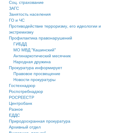
Соц. страхование
Персональные данные
ЗАГС
Занятость населения
Оценка регулирующего воздействия
ГО и ЧС
Противодействие терроризму, его идеологии и
Деятельность МУ
экстремизму
Профилактика правонарушений
Нормативы градостроительного проектирования
ГИБДД
МО МВД "Кашинский"
Правила землепользования и застройки
Антинаркотический месячник
Народная дружина
Генеральные планы
Прокуратура информирует
Правовое просвещение
Проекты планировки территории
Новости прокуратуры
Гостехнадзор
Собрание депутатов
Роспотребнадзор
РОСРЕЕСТР
Городское поселение
Центробанк
Разное
Сельские поселения
ЕДДС
Природоохранная прокуратура
Архивный отдел
Внимание, розыск!