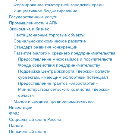
Формирование комфортной городской среды
Государственные услуги
Символика
муниципального округа Тверской области
Финансовое управление
Инициативное бюджетирование
Государственные услуги
Промышленность и АПК
Устав
Администрация Кашинского муниципального округа
Бюджет для граждан
Промышленность и АПК
Экономика и бизнес
Экономика и бизнес
Гостям округа
Тверской области
Имущество
Нестационарные торговые объекты
Социально-экономическое развитие
...
Туризм
Управление сельскими территориями
Выявление правообладателей ранее учтенных
Стандарт развития конкуренции
Развитие малого и среднего предпринимательства
Культура
Открытые данные
объектов недвижимости
Предоставление микрозаймов и поручительств
Фонда содействия предпринимательству
Образование
Работа с обращениями граждан
Имущественная поддержка субъектов малого и
Поддержка Центра экспорта Тверской области
субъектам, имеющим экспортный потенциал
Здравоохранение
Муниципальный контроль
среднего предпринимательства
Предоставление грантов «Агростартап»
Министерством сельского хозяйства Тверской
Социальная защита
Муниципальные услуги
Информационная поддержка субъектов малого и
области
Малое и среднее предпринимательство
Фотоальбом
Проекты административных регламентов
среднего предпринимательства
Инвестиции
ФМС
Антимонопольный комплаенс
Муниципальные программы
Социальный фонд России
Налоги
Противодействие коррупции
Контрольно-счетная палата
Пенсионный фонд