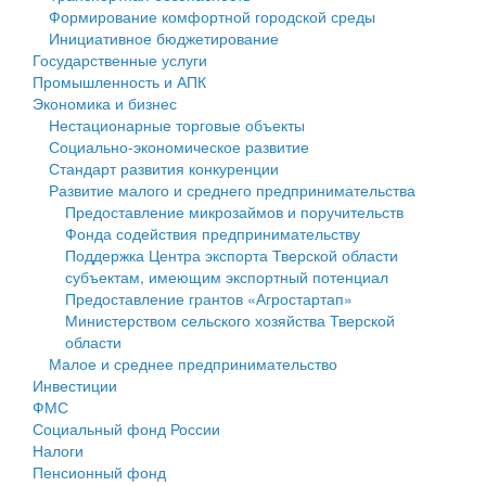
Формирование комфортной городской среды
Государственные услуги
Символика
муниципального округа Тверской области
Финансовое управление
Инициативное бюджетирование
Государственные услуги
Промышленность и АПК
Устав
Администрация Кашинского муниципального округа
Бюджет для граждан
Промышленность и АПК
Экономика и бизнес
Экономика и бизнес
Гостям округа
Тверской области
Имущество
Нестационарные торговые объекты
Социально-экономическое развитие
...
Туризм
Управление сельскими территориями
Выявление правообладателей ранее учтенных
Стандарт развития конкуренции
Развитие малого и среднего предпринимательства
Культура
Открытые данные
объектов недвижимости
Предоставление микрозаймов и поручительств
Фонда содействия предпринимательству
Образование
Работа с обращениями граждан
Имущественная поддержка субъектов малого и
Поддержка Центра экспорта Тверской области
субъектам, имеющим экспортный потенциал
Здравоохранение
Муниципальный контроль
среднего предпринимательства
Предоставление грантов «Агростартап»
Министерством сельского хозяйства Тверской
Социальная защита
Муниципальные услуги
Информационная поддержка субъектов малого и
области
Малое и среднее предпринимательство
Фотоальбом
Проекты административных регламентов
среднего предпринимательства
Инвестиции
ФМС
Антимонопольный комплаенс
Муниципальные программы
Социальный фонд России
Налоги
Противодействие коррупции
Контрольно-счетная палата
Пенсионный фонд