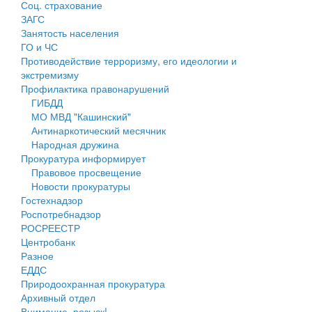
Соц. страхование
Персональные данные
ЗАГС
Занятость населения
Оценка регулирующего воздействия
ГО и ЧС
Противодействие терроризму, его идеологии и
Деятельность МУ
экстремизму
Профилактика правонарушений
Нормативы градостроительного проектирования
ГИБДД
МО МВД "Кашинский"
Правила землепользования и застройки
Антинаркотический месячник
Народная дружина
Генеральные планы
Прокуратура информирует
Правовое просвещение
Проекты планировки территории
Новости прокуратуры
Гостехнадзор
Собрание депутатов
Роспотребнадзор
РОСРЕЕСТР
Городское поселение
Центробанк
Разное
Сельские поселения
ЕДДС
Природоохранная прокуратура
Архивный отдел
Внимание, розыск!