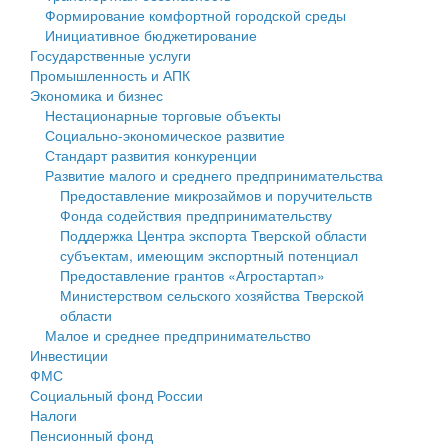
Формирование комфортной городской среды
Государственные услуги
Символика
муниципального округа Тверской области
Финансовое управление
Инициативное бюджетирование
Государственные услуги
Промышленность и АПК
Устав
Администрация Кашинского муниципального округа
Бюджет для граждан
Промышленность и АПК
Экономика и бизнес
Экономика и бизнес
Гостям округа
Тверской области
Имущество
Нестационарные торговые объекты
Социально-экономическое развитие
...
Туризм
Управление сельскими территориями
Выявление правообладателей ранее учтенных
Стандарт развития конкуренции
Развитие малого и среднего предпринимательства
Культура
Открытые данные
объектов недвижимости
Предоставление микрозаймов и поручительств
Фонда содействия предпринимательству
Образование
Работа с обращениями граждан
Имущественная поддержка субъектов малого и
Поддержка Центра экспорта Тверской области
субъектам, имеющим экспортный потенциал
Здравоохранение
Муниципальный контроль
среднего предпринимательства
Предоставление грантов «Агростартап»
Министерством сельского хозяйства Тверской
Социальная защита
Муниципальные услуги
Информационная поддержка субъектов малого и
области
Малое и среднее предпринимательство
Фотоальбом
Проекты административных регламентов
среднего предпринимательства
Инвестиции
ФМС
Антимонопольный комплаенс
Муниципальные программы
Социальный фонд России
Налоги
Противодействие коррупции
Контрольно-счетная палата
Пенсионный фонд