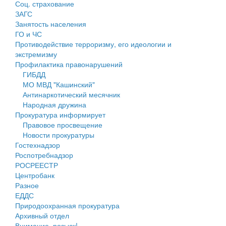
Соц. страхование
Персональные данные
ЗАГС
Занятость населения
Оценка регулирующего воздействия
ГО и ЧС
Противодействие терроризму, его идеологии и
Деятельность МУ
экстремизму
Профилактика правонарушений
Нормативы градостроительного проектирования
ГИБДД
МО МВД "Кашинский"
Правила землепользования и застройки
Антинаркотический месячник
Народная дружина
Генеральные планы
Прокуратура информирует
Правовое просвещение
Проекты планировки территории
Новости прокуратуры
Гостехнадзор
Собрание депутатов
Роспотребнадзор
РОСРЕЕСТР
Городское поселение
Центробанк
Разное
Сельские поселения
ЕДДС
Природоохранная прокуратура
Архивный отдел
Внимание, розыск!