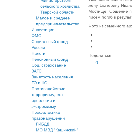
Министерством
жену Екатерину Ивано
сельского хозяйства
Мостище. Общение пр
Тверской области
писем погиб в результ
Малое и среднее
предпринимательство
Фото из семейного ар
Инвестиции
ФМС
Социальный фонд
России
Налоги
Поделиться:
Пенсионный фонд
0
Соц. страхование
ЗАГС
Занятость населения
ГО и ЧС
Противодействие
терроризму, его
идеологии и
экстремизму
Профилактика
правонарушений
ГИБДД
МО МВД "Кашинский"