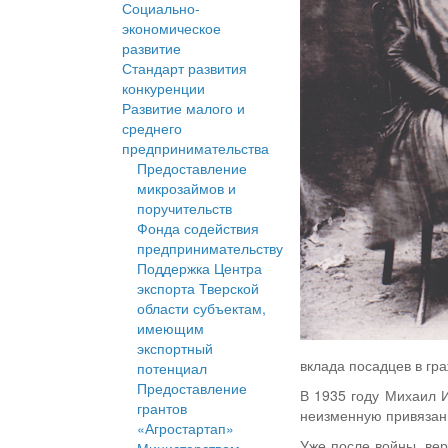
Социально-
экономическое
развитие
Стандарт развития
конкуренции
Развитие малого и
среднего
предпринимательства
Предоставление
микрозаймов и
поручительств
Фонда содействия
предпринимательству
Поддержка Центра
экспорта Тверской
области субъектам,
имеющим
экспортный
вклада посадцев в гр
потенциал
Предоставление
В 1935 году Михаил 
грантов
неизменную привязанн
«Агростартап»
Уже после войны, ве