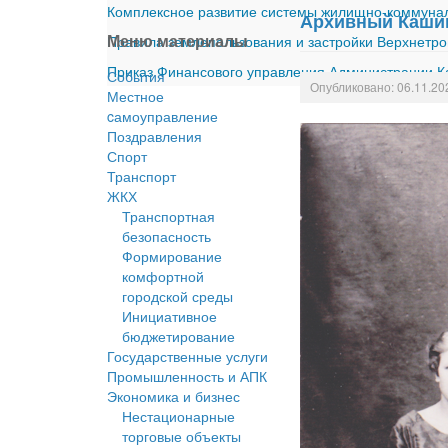
Комплексное развитие системы жилищно-коммуналь
Архивный Каши
Меню материалы
Правила землепользования и застройки Верхнетро
Приказ Финансового управления Администрации Ка
События
Опубликовано: 06.11.20
Местное
cамоуправление
Поздравления
Спорт
Транспорт
ЖКХ
Транспортная
безопасность
Формирование
комфортной
городской среды
Инициативное
бюджетирование
Государственные услуги
Промышленность и АПК
Экономика и бизнес
Нестационарные
торговые объекты