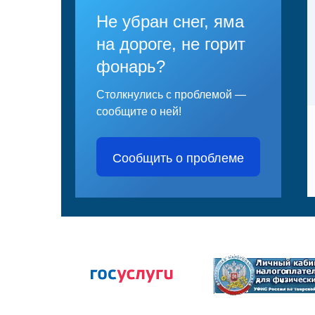
Не убран снег, яма
на дороге, не горит
фонарь?
Столкнулись с проблемой —
сообщите о ней!
Сообщить о проблеме