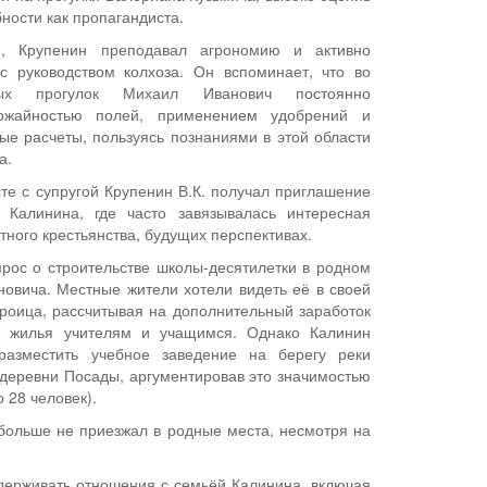
бности как пропагандиста.
и, Крупенин преподавал агрономию и активно
с руководством колхоза. Он вспоминает, что во
ых прогулок Михаил Иванович постоянно
рожайностью полей, применением удобрений и
ые расчеты, пользуясь познаниями в этой области
а.
те с супругой Крупенин В.К. получал приглашение
 Калинина, где часто завязывалась интересная
тного крестьянства, будущих перспективах.
рос о строительстве школы-десятилетки в родном
овича. Местные жители хотели видеть её в своей
роица, рассчитывая на дополнительный заработок
я жилья учителям и учащимся. Однако Калинин
азместить учебное заведение на берегу реки
деревни Посады, аргументировав это значимостью
 28 человек).
больше не приезжал в родные места, несмотря на
держивать отношения с семьёй Калинина, включая