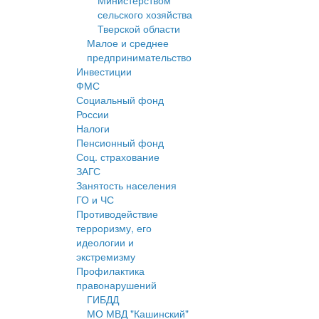
Министерством
сельского хозяйства
Тверской области
Малое и среднее
предпринимательство
Инвестиции
ФМС
Социальный фонд
России
Налоги
Пенсионный фонд
Соц. страхование
ЗАГС
Занятость населения
ГО и ЧС
Противодействие
терроризму, его
идеологии и
экстремизму
Профилактика
правонарушений
ГИБДД
МО МВД "Кашинский"