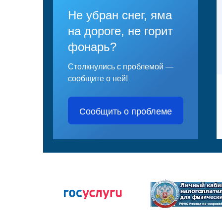
Не убран снег, яма
на дороге, не горит
фонарь?
Столкнулись с проблемой —
сообщите о ней!
Сообщить о проблеме