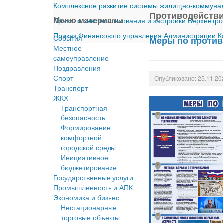
Комплексное развитие системы жилищно-коммуналь
Противодействи
Меню материалы
Правила землепользования и застройки Верхнетро
Приказ Финансового управления Администрации Ка
События
Меры по против
Местное
cамоуправление
Поздравления
Спорт
Опубликовано: 25.11.20
Транспорт
ЖКХ
Транспортная
безопасность
Формирование
комфортной
городской среды
Инициативное
бюджетирование
Государственные услуги
Промышленность и АПК
Экономика и бизнес
Нестационарные
торговые объекты