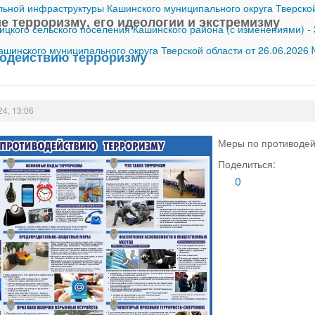
ной инфраструктуры Кашинского муниципального округа Тверской
е терроризму, его идеологии и экстремизму
ицкого сельского поселения Кашинского района (с изменениями)
-
шинского муниципального округа Тверской области от 26.06.2026
одействию терроризму
24, 13:06
Меры по противодей
Поделиться:
0