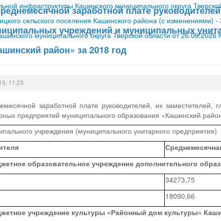
ной инфраструктуры Кашинского муниципального округа Тверской
реднемесячной заработной плате руководителей,
ицкого сельского поселения Кашинского района (с изменениями)
-
ниципальных учреждений и муниципальных унит
шинского муниципального округа Тверской области от 26.06.2026
шинский район» за 2018 год
19, 11:23
месячной заработной плате руководителей, их заместителей, г
рных предприятий муниципального образования «Кашинский район
пального учреждения (муниципального унитарного предприятия)
ителя
Среднемесячная
жетное образовательное учреждение дополнительного образо
34273,75
18090,66
жетное учреждение культуры «Районный дом культуры» Каши