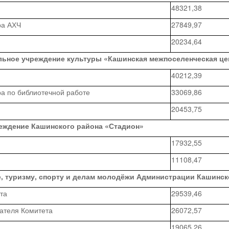
48321,38
ра АХЧ
27849,97
20234,64
льное учреждение культуры «Кашинская межпоселенческая це
40212,39
ра по библиотечной работе
33069,86
20453,75
еждение Кашинского района «Стадион»
17932,55
11108,47
е, туризму, спорту и делам молодёжи Администрации Кашинск
та
29539,46
ателя Комитета
26072,57
19065,26