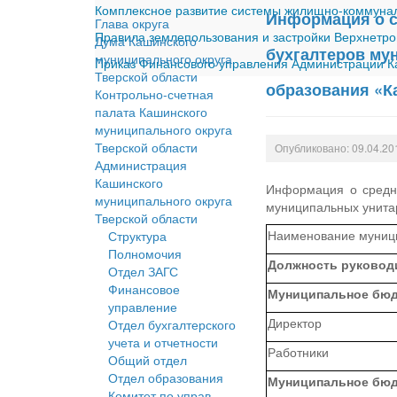
Комплексное развитие системы жилищно-коммуналь
Информация о с
Глава округа
Правила землепользования и застройки Верхнетро
Дума Кашинского
бухгалтеров му
муниципального округа
Приказ Финансового управления Администрации Ка
Тверской области
образования «Ка
Контрольно-счетная
палата Кашинского
муниципального округа
Тверской области
Опубликовано: 09.04.20
Администрация
Кашинского
Информация о средне
муниципального округа
муниципальных унита
Тверской области
Наименование муници
Структура
Полномочия
Должность руковод
Отдел ЗАГС
Финансовое
Муниципальное бюд
управление
Директор
Отдел бухгалтерского
учета и отчетности
Работники
Общий отдел
Отдел образования
Муниципальное бюд
Комитет по управ.