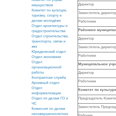
Директор
имуществом
Комитет по культуре,
Заместитель директо
туризму, спорту и
делам молодёжи
Работники
Отдел архитектуры и
Районное муниципа
градостроительства
Отдел строительства,
Директор
транспорта, связи и
жкх
Заместитель директо
Юридический отдел
Работники
Отдел экономики
Отдел
Муниципальное учр
организационной
работы
Директор
Контрактная служба
Работники
Архивный отдел
Отдел
Комитет по культур
информатизации
Отдел по делам ГО и
Председатель Комите
ЧС
Заместитель Председ
Комиссия по делам
несовершеннолетних
Рабочие