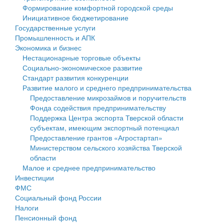
Формирование комфортной городской среды
Государственные услуги
Символика
муниципального округа Тверской области
Финансовое управление
Инициативное бюджетирование
Государственные услуги
Промышленность и АПК
Устав
Администрация Кашинского муниципального округа
Бюджет для граждан
Промышленность и АПК
Экономика и бизнес
Экономика и бизнес
Гостям округа
Тверской области
Имущество
Нестационарные торговые объекты
Социально-экономическое развитие
...
Туризм
Управление сельскими территориями
Выявление правообладателей ранее учтенных
Стандарт развития конкуренции
Развитие малого и среднего предпринимательства
Культура
Открытые данные
объектов недвижимости
Предоставление микрозаймов и поручительств
Фонда содействия предпринимательству
Образование
Работа с обращениями граждан
Имущественная поддержка субъектов малого и
Поддержка Центра экспорта Тверской области
субъектам, имеющим экспортный потенциал
Здравоохранение
Муниципальный контроль
среднего предпринимательства
Предоставление грантов «Агростартап»
Министерством сельского хозяйства Тверской
Социальная защита
Муниципальные услуги
Информационная поддержка субъектов малого и
области
Малое и среднее предпринимательство
Фотоальбом
Проекты административных регламентов
среднего предпринимательства
Инвестиции
ФМС
Антимонопольный комплаенс
Муниципальные программы
Социальный фонд России
Налоги
Противодействие коррупции
Контрольно-счетная палата
Пенсионный фонд