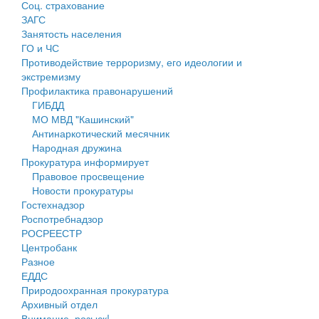
Соц. страхование
Персональные данные
ЗАГС
Занятость населения
Оценка регулирующего воздействия
ГО и ЧС
Противодействие терроризму, его идеологии и
Деятельность МУ
экстремизму
Профилактика правонарушений
Нормативы градостроительного проектирования
ГИБДД
МО МВД "Кашинский"
Правила землепользования и застройки
Антинаркотический месячник
Народная дружина
Генеральные планы
Прокуратура информирует
Правовое просвещение
Проекты планировки территории
Новости прокуратуры
Гостехнадзор
Собрание депутатов
Роспотребнадзор
РОСРЕЕСТР
Городское поселение
Центробанк
Разное
Сельские поселения
ЕДДС
Природоохранная прокуратура
Архивный отдел
Внимание, розыск!