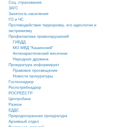
Соц. страхование
Персональные данные
ЗАГС
Занятость населения
Оценка регулирующего воздействия
ГО и ЧС
Противодействие терроризму, его идеологии и
Деятельность МУ
экстремизму
Профилактика правонарушений
Нормативы градостроительного проектирования
ГИБДД
МО МВД "Кашинский"
Правила землепользования и застройки
Антинаркотический месячник
Народная дружина
Генеральные планы
Прокуратура информирует
Правовое просвещение
Проекты планировки территории
Новости прокуратуры
Гостехнадзор
Собрание депутатов
Роспотребнадзор
РОСРЕЕСТР
Городское поселение
Центробанк
Разное
Сельские поселения
ЕДДС
Природоохранная прокуратура
Архивный отдел
Внимание, розыск!