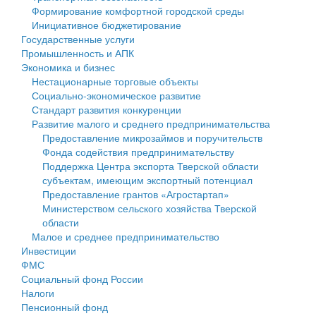
Формирование комфортной городской среды
Государственные услуги
Символика
муниципального округа Тверской области
Финансовое управление
Инициативное бюджетирование
Государственные услуги
Промышленность и АПК
Устав
Администрация Кашинского муниципального округа
Бюджет для граждан
Промышленность и АПК
Экономика и бизнес
Экономика и бизнес
Гостям округа
Тверской области
Имущество
Нестационарные торговые объекты
Социально-экономическое развитие
...
Туризм
Управление сельскими территориями
Выявление правообладателей ранее учтенных
Стандарт развития конкуренции
Развитие малого и среднего предпринимательства
Культура
Открытые данные
объектов недвижимости
Предоставление микрозаймов и поручительств
Фонда содействия предпринимательству
Образование
Работа с обращениями граждан
Имущественная поддержка субъектов малого и
Поддержка Центра экспорта Тверской области
субъектам, имеющим экспортный потенциал
Здравоохранение
Муниципальный контроль
среднего предпринимательства
Предоставление грантов «Агростартап»
Министерством сельского хозяйства Тверской
Социальная защита
Муниципальные услуги
Информационная поддержка субъектов малого и
области
Малое и среднее предпринимательство
Фотоальбом
Проекты административных регламентов
среднего предпринимательства
Инвестиции
ФМС
Антимонопольный комплаенс
Муниципальные программы
Социальный фонд России
Налоги
Противодействие коррупции
Контрольно-счетная палата
Пенсионный фонд