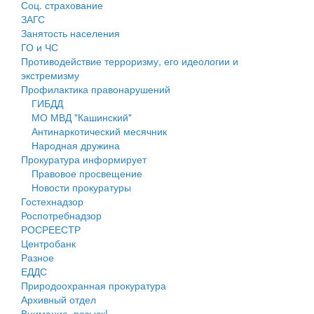
Соц. страхование
Персональные данные
ЗАГС
Занятость населения
Оценка регулирующего воздействия
ГО и ЧС
Противодействие терроризму, его идеологии и
Деятельность МУ
экстремизму
Профилактика правонарушений
Нормативы градостроительного проектирования
ГИБДД
МО МВД "Кашинский"
Правила землепользования и застройки
Антинаркотический месячник
Народная дружина
Генеральные планы
Прокуратура информирует
Правовое просвещение
Проекты планировки территории
Новости прокуратуры
Гостехнадзор
Собрание депутатов
Роспотребнадзор
РОСРЕЕСТР
Городское поселение
Центробанк
Разное
Сельские поселения
ЕДДС
Природоохранная прокуратура
Архивный отдел
Внимание, розыск!