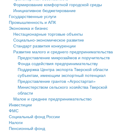
Формирование комфортной городской среды
Государственные услуги
Символика
муниципального округа Тверской области
Финансовое управление
Инициативное бюджетирование
Государственные услуги
Промышленность и АПК
Устав
Администрация Кашинского муниципального округа
Бюджет для граждан
Промышленность и АПК
Экономика и бизнес
Экономика и бизнес
Гостям округа
Тверской области
Имущество
Нестационарные торговые объекты
Социально-экономическое развитие
...
Туризм
Управление сельскими территориями
Выявление правообладателей ранее учтенных
Стандарт развития конкуренции
Развитие малого и среднего предпринимательства
Культура
Открытые данные
объектов недвижимости
Предоставление микрозаймов и поручительств
Фонда содействия предпринимательству
Образование
Работа с обращениями граждан
Имущественная поддержка субъектов малого и
Поддержка Центра экспорта Тверской области
субъектам, имеющим экспортный потенциал
Здравоохранение
Муниципальный контроль
среднего предпринимательства
Предоставление грантов «Агростартап»
Министерством сельского хозяйства Тверской
Социальная защита
Муниципальные услуги
Информационная поддержка субъектов малого и
области
Малое и среднее предпринимательство
Фотоальбом
Проекты административных регламентов
среднего предпринимательства
Инвестиции
ФМС
Антимонопольный комплаенс
Муниципальные программы
Социальный фонд России
Налоги
Противодействие коррупции
Контрольно-счетная палата
Пенсионный фонд