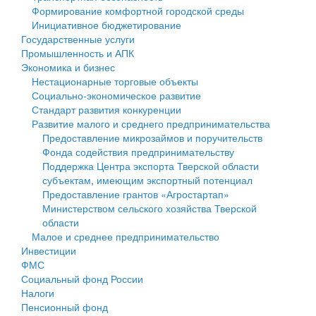
Формирование комфортной городской среды
Государственные услуги
Символика
муниципального округа Тверской области
Финансовое управление
Инициативное бюджетирование
Государственные услуги
Промышленность и АПК
Устав
Администрация Кашинского муниципального округа
Бюджет для граждан
Промышленность и АПК
Экономика и бизнес
Экономика и бизнес
Гостям округа
Тверской области
Имущество
Нестационарные торговые объекты
Социально-экономическое развитие
...
Туризм
Управление сельскими территориями
Выявление правообладателей ранее учтенных
Стандарт развития конкуренции
Развитие малого и среднего предпринимательства
Культура
Открытые данные
объектов недвижимости
Предоставление микрозаймов и поручительств
Фонда содействия предпринимательству
Образование
Работа с обращениями граждан
Имущественная поддержка субъектов малого и
Поддержка Центра экспорта Тверской области
субъектам, имеющим экспортный потенциал
Здравоохранение
Муниципальный контроль
среднего предпринимательства
Предоставление грантов «Агростартап»
Министерством сельского хозяйства Тверской
Социальная защита
Муниципальные услуги
Информационная поддержка субъектов малого и
области
Малое и среднее предпринимательство
Фотоальбом
Проекты административных регламентов
среднего предпринимательства
Инвестиции
ФМС
Антимонопольный комплаенс
Муниципальные программы
Социальный фонд России
Налоги
Противодействие коррупции
Контрольно-счетная палата
Пенсионный фонд