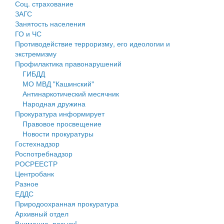
Соц. страхование
Персональные данные
ЗАГС
Занятость населения
Оценка регулирующего воздействия
ГО и ЧС
Противодействие терроризму, его идеологии и
Деятельность МУ
экстремизму
Профилактика правонарушений
Нормативы градостроительного проектирования
ГИБДД
МО МВД "Кашинский"
Правила землепользования и застройки
Антинаркотический месячник
Народная дружина
Генеральные планы
Прокуратура информирует
Правовое просвещение
Проекты планировки территории
Новости прокуратуры
Гостехнадзор
Собрание депутатов
Роспотребнадзор
РОСРЕЕСТР
Городское поселение
Центробанк
Разное
Сельские поселения
ЕДДС
Природоохранная прокуратура
Архивный отдел
Внимание, розыск!