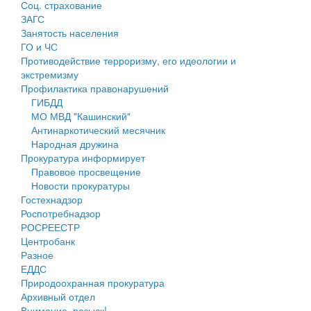
Соц. страхование
Персональные данные
ЗАГС
Занятость населения
Оценка регулирующего воздействия
ГО и ЧС
Противодействие терроризму, его идеологии и
Деятельность МУ
экстремизму
Профилактика правонарушений
Нормативы градостроительного проектирования
ГИБДД
МО МВД "Кашинский"
Правила землепользования и застройки
Антинаркотический месячник
Народная дружина
Генеральные планы
Прокуратура информирует
Правовое просвещение
Проекты планировки территории
Новости прокуратуры
Гостехнадзор
Собрание депутатов
Роспотребнадзор
РОСРЕЕСТР
Городское поселение
Центробанк
Разное
Сельские поселения
ЕДДС
Природоохранная прокуратура
Архивный отдел
Внимание, розыск!