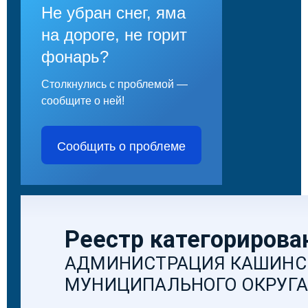
Не убран снег, яма
на дороге, не горит
фонарь?
Столкнулись с проблемой —
сообщите о ней!
Сообщить о проблеме