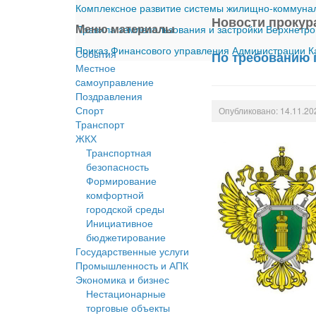
Комплексное развитие системы жилищно-коммуналь
Новости прокур
Меню материалы
Правила землепользования и застройки Верхнетро
Приказ Финансового управления Администрации Ка
События
По требованию 
Местное
cамоуправление
Поздравления
Спорт
Опубликовано: 14.11.20
Транспорт
ЖКХ
Транспортная
безопасность
Формирование
комфортной
городской среды
Инициативное
бюджетирование
Государственные услуги
Промышленность и АПК
Экономика и бизнес
Нестационарные
торговые объекты