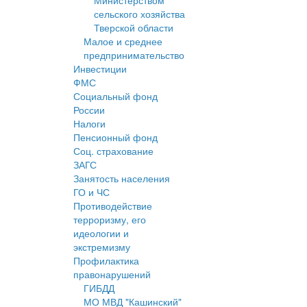
Министерством
сельского хозяйства
Тверской области
Малое и среднее
предпринимательство
Инвестиции
ФМС
Социальный фонд
России
Налоги
Пенсионный фонд
Соц. страхование
ЗАГС
Занятость населения
ГО и ЧС
Противодействие
терроризму, его
идеологии и
экстремизму
Профилактика
правонарушений
ГИБДД
МО МВД "Кашинский"