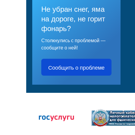
Не убран снег, яма
на дороге, не горит
фонарь?
Столкнулись с проблемой —
сообщите о ней!
Сообщить о проблеме