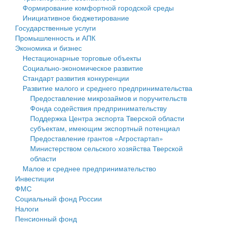
Формирование комфортной городской среды
Государственные услуги
Символика
муниципального округа Тверской области
Финансовое управление
Инициативное бюджетирование
Государственные услуги
Промышленность и АПК
Устав
Администрация Кашинского муниципального округа
Бюджет для граждан
Промышленность и АПК
Экономика и бизнес
Экономика и бизнес
Гостям округа
Тверской области
Имущество
Нестационарные торговые объекты
Социально-экономическое развитие
...
Туризм
Управление сельскими территориями
Выявление правообладателей ранее учтенных
Стандарт развития конкуренции
Развитие малого и среднего предпринимательства
Культура
Открытые данные
объектов недвижимости
Предоставление микрозаймов и поручительств
Фонда содействия предпринимательству
Образование
Работа с обращениями граждан
Имущественная поддержка субъектов малого и
Поддержка Центра экспорта Тверской области
субъектам, имеющим экспортный потенциал
Здравоохранение
Муниципальный контроль
среднего предпринимательства
Предоставление грантов «Агростартап»
Министерством сельского хозяйства Тверской
Социальная защита
Муниципальные услуги
Информационная поддержка субъектов малого и
области
Малое и среднее предпринимательство
Фотоальбом
Проекты административных регламентов
среднего предпринимательства
Инвестиции
ФМС
Антимонопольный комплаенс
Муниципальные программы
Социальный фонд России
Налоги
Противодействие коррупции
Контрольно-счетная палата
Пенсионный фонд