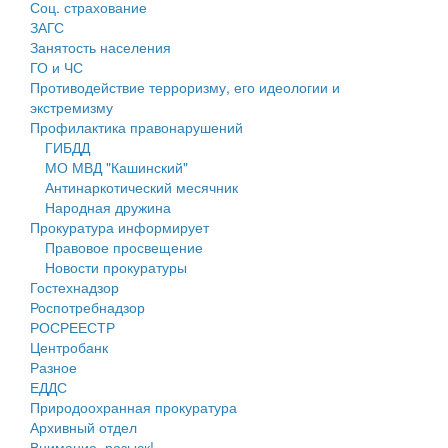
Соц. страхование
Персональные данные
ЗАГС
Занятость населения
Оценка регулирующего воздействия
ГО и ЧС
Противодействие терроризму, его идеологии и
Деятельность МУ
экстремизму
Профилактика правонарушений
Нормативы градостроительного проектирования
ГИБДД
МО МВД "Кашинский"
Правила землепользования и застройки
Антинаркотический месячник
Народная дружина
Генеральные планы
Прокуратура информирует
Правовое просвещение
Проекты планировки территории
Новости прокуратуры
Гостехнадзор
Собрание депутатов
Роспотребнадзор
РОСРЕЕСТР
Городское поселение
Центробанк
Разное
Сельские поселения
ЕДДС
Природоохранная прокуратура
Архивный отдел
Внимание, розыск!