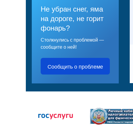
Не убран снег, яма
на дороге, не горит
фонарь?
Столкнулись с проблемой —
сообщите о ней!
Сообщить о проблеме