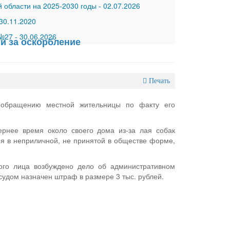
 области на 2025-2030 годы
-
02.07.2026
30.11.2020
 №27
-
30.06.2026
и за оскорбление
Печать
 обращению местной жительницы по факту его
ернее время около своего дома из-за лая собак
ия в неприличной, не принятой в обществе форме,
ого лица возбуждено дело об административном
 судом назначен штраф в размере 3 тыс. рублей.