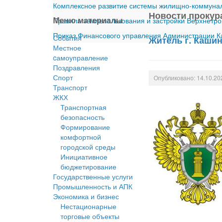
Комплексное развитие системы жилищно-коммуналь
Новости прокур
Меню материалы
Правила землепользования и застройки Верхнетро
Приказ Финансового управления Администрации Ка
События
Житель г. Каши
Местное
cамоуправление
Поздравления
Спорт
Опубликовано: 14.10.20
Транспорт
ЖКХ
Транспортная
безопасность
Формирование
комфортной
городской среды
Инициативное
бюджетирование
Государственные услуги
Промышленность и АПК
Экономика и бизнес
Нестационарные
торговые объекты