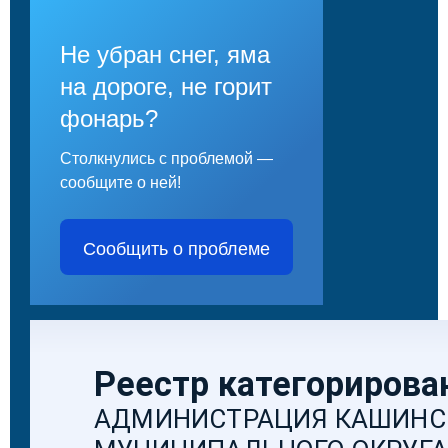
Не убран снег, яма
на дороге, не горит
фонарь?
Столкнулись с проблемой —
сообщите о ней!
Сообщить о проблеме