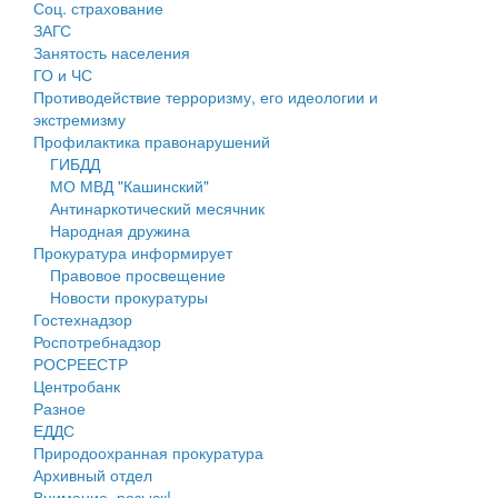
Соц. страхование
Персональные данные
ЗАГС
Занятость населения
Оценка регулирующего воздействия
ГО и ЧС
Противодействие терроризму, его идеологии и
Деятельность МУ
экстремизму
Профилактика правонарушений
Нормативы градостроительного проектирования
ГИБДД
МО МВД "Кашинский"
Правила землепользования и застройки
Антинаркотический месячник
Народная дружина
Генеральные планы
Прокуратура информирует
Правовое просвещение
Проекты планировки территории
Новости прокуратуры
Гостехнадзор
Собрание депутатов
Роспотребнадзор
РОСРЕЕСТР
Городское поселение
Центробанк
Разное
Сельские поселения
ЕДДС
Природоохранная прокуратура
Архивный отдел
Внимание, розыск!