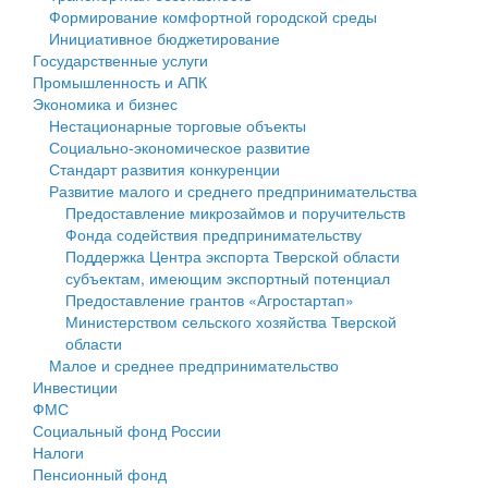
Формирование комфортной городской среды
Государственные услуги
Символика
муниципального округа Тверской области
Финансовое управление
Инициативное бюджетирование
Государственные услуги
Промышленность и АПК
Устав
Администрация Кашинского муниципального округа
Бюджет для граждан
Промышленность и АПК
Экономика и бизнес
Экономика и бизнес
Гостям округа
Тверской области
Имущество
Нестационарные торговые объекты
Социально-экономическое развитие
...
Туризм
Управление сельскими территориями
Выявление правообладателей ранее учтенных
Стандарт развития конкуренции
Развитие малого и среднего предпринимательства
Культура
Открытые данные
объектов недвижимости
Предоставление микрозаймов и поручительств
Фонда содействия предпринимательству
Образование
Работа с обращениями граждан
Имущественная поддержка субъектов малого и
Поддержка Центра экспорта Тверской области
субъектам, имеющим экспортный потенциал
Здравоохранение
Муниципальный контроль
среднего предпринимательства
Предоставление грантов «Агростартап»
Министерством сельского хозяйства Тверской
Социальная защита
Муниципальные услуги
Информационная поддержка субъектов малого и
области
Малое и среднее предпринимательство
Фотоальбом
Проекты административных регламентов
среднего предпринимательства
Инвестиции
ФМС
Антимонопольный комплаенс
Муниципальные программы
Социальный фонд России
Налоги
Противодействие коррупции
Контрольно-счетная палата
Пенсионный фонд