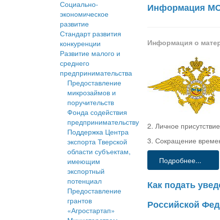
Социально-
Информация МО
экономическое
развитие
Стандарт развития
Информация о мате
конкуренции
Развитие малого и
среднего
предпринимательства
Предоставление
микрозаймов и
поручительств
Фонда содействия
предпринимательству
2. Личное присутстви
Поддержка Центра
3. Сокращение временн
экспорта Тверской
области субъектам,
Подробнее...
имеющим
экспортный
потенциал
Как подать уве
Предоставление
грантов
Российской Фед
«Агростартап»