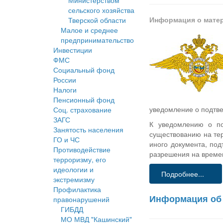
Министерством
сельского хозяйства
Информация о мате
Тверской области
Малое и среднее
предпринимательство
Инвестиции
ФМС
Социальный фонд
России
Налоги
Пенсионный фонд
уведомление о подтве
Соц. страхование
ЗАГС
К уведомлению о по
Занятость населения
существованию на тер
ГО и ЧС
иного документа, по
Противодействие
разрешения на време
терроризму, его
идеологии и
Подробнее...
экстремизму
Профилактика
Информация об 
правонарушений
ГИБДД
МО МВД "Кашинский"