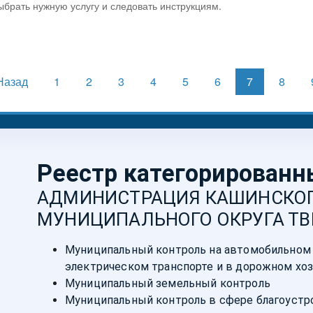
брать нужную услугу и следовать инструкциям.
Назад
1
2
3
4
5
6
7
8