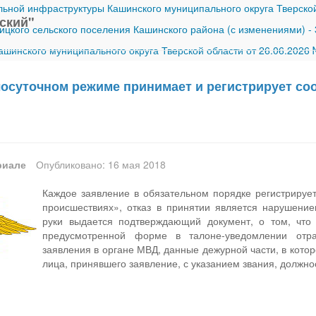
ной инфраструктуры Кашинского муниципального округа Тверской
ский"
ицкого сельского поселения Кашинского района (с изменениями)
-
шинского муниципального округа Тверской области от 26.06.2026
лосуточном режиме принимает и регистрирует со
риале
Опубликовано: 16 мая 2018
Каждое заявление в обязательном порядке регистрирует
происшествиях», отказ в принятии является нарушение
руки выдается подтверждающий документ, о том, что 
предусмотренной форме в талоне-уведомлении отр
заявления в органе МВД, данные дежурной части, в кото
лица, принявшего заявление, с указанием звания, должн