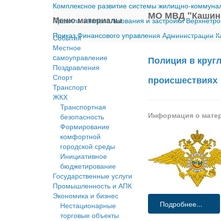
Комплексное развитие системы жилищно-коммуналь
МО МВД "Кашин
Меню материалы
Правила землепользования и застройки Верхнетро
Приказ Финансового управления Администрации Ка
События
Местное
cамоуправление
Полиция в круг
Поздравления
Спорт
происшествиях
Транспорт
ЖКХ
Транспортная
Информация о мате
безопасность
Формирование
комфортной
городской среды
Инициативное
бюджетирование
Государственные услуги
Промышленность и АПК
Экономика и бизнес
Подробнее...
Нестационарные
торговые объекты