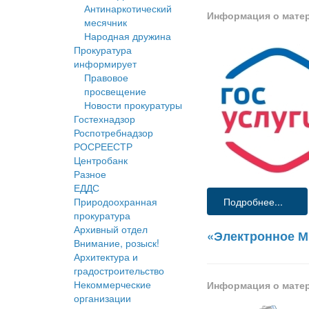
Антинаркотический
Информация о мате
месячник
Народная дружина
Прокуратура
информирует
Правовое
просвещение
Новости прокуратуры
Гостехнадзор
Роспотребнадзор
РОСРЕЕСТР
Центробанк
Разное
ЕДДС
Природоохранная
Подробнее...
прокуратура
Архивный отдел
«Электронное 
Внимание, розыск!
Архитектура и
градостроительство
Некоммерческие
Информация о мате
организации