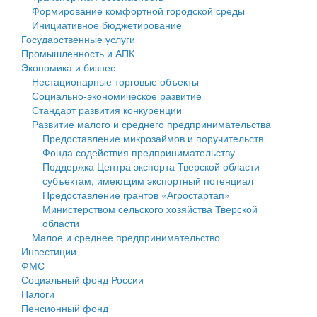
Формирование комфортной городской среды
Государственные услуги
Символика
муниципального округа Тверской области
Финансовое управление
Инициативное бюджетирование
Государственные услуги
Промышленность и АПК
Устав
Администрация Кашинского муниципального округа
Бюджет для граждан
Промышленность и АПК
Экономика и бизнес
Экономика и бизнес
Гостям округа
Тверской области
Имущество
Нестационарные торговые объекты
Социально-экономическое развитие
...
Туризм
Управление сельскими территориями
Выявление правообладателей ранее учтенных
Стандарт развития конкуренции
Развитие малого и среднего предпринимательства
Культура
Открытые данные
объектов недвижимости
Предоставление микрозаймов и поручительств
Фонда содействия предпринимательству
Образование
Работа с обращениями граждан
Имущественная поддержка субъектов малого и
Поддержка Центра экспорта Тверской области
субъектам, имеющим экспортный потенциал
Здравоохранение
Муниципальный контроль
среднего предпринимательства
Предоставление грантов «Агростартап»
Министерством сельского хозяйства Тверской
Социальная защита
Муниципальные услуги
Информационная поддержка субъектов малого и
области
Малое и среднее предпринимательство
Фотоальбом
Проекты административных регламентов
среднего предпринимательства
Инвестиции
ФМС
Антимонопольный комплаенс
Муниципальные программы
Социальный фонд России
Налоги
Противодействие коррупции
Контрольно-счетная палата
Пенсионный фонд