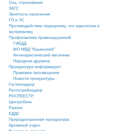
Соц. страхование
Персональные данные
ЗАГС
Занятость населения
Оценка регулирующего воздействия
ГО и ЧС
Противодействие терроризму, его идеологии и
Деятельность МУ
экстремизму
Профилактика правонарушений
Нормативы градостроительного проектирования
ГИБДД
МО МВД "Кашинский"
Правила землепользования и застройки
Антинаркотический месячник
Народная дружина
Генеральные планы
Прокуратура информирует
Правовое просвещение
Проекты планировки территории
Новости прокуратуры
Гостехнадзор
Собрание депутатов
Роспотребнадзор
РОСРЕЕСТР
Городское поселение
Центробанк
Разное
Сельские поселения
ЕДДС
Природоохранная прокуратура
Архивный отдел
Внимание, розыск!