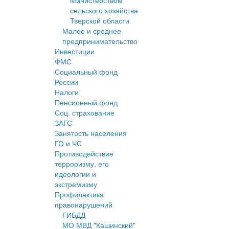
Министерством
сельского хозяйства
Тверской области
Малое и среднее
предпринимательство
Инвестиции
ФМС
Социальный фонд
России
Налоги
Пенсионный фонд
Соц. страхование
ЗАГС
Занятость населения
ГО и ЧС
Противодействие
терроризму, его
идеологии и
экстремизму
Профилактика
правонарушений
ГИБДД
МО МВД "Кашинский"