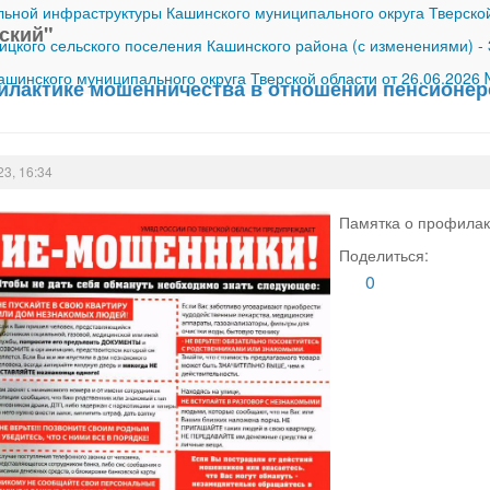
ной инфраструктуры Кашинского муниципального округа Тверской
ский"
ицкого сельского поселения Кашинского района (с изменениями)
-
шинского муниципального округа Тверской области от 26.06.2026
илактике мошенничества в отношении пенсионер
23, 16:34
Памятка о профилак
Поделиться:
0