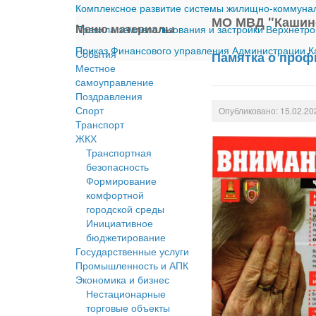
Комплексное развитие системы жилищно-коммуналь
МО МВД "Кашин
Меню материалы
Правила землепользования и застройки Верхнетро
Приказ Финансового управления Администрации Ка
События
Памятка о проф
Местное
cамоуправление
Поздравления
Спорт
Опубликовано: 15.02.20
Транспорт
ЖКХ
Транспортная
безопасность
Формирование
комфортной
городской среды
Инициативное
бюджетирование
Государственные услуги
Промышленность и АПК
Экономика и бизнес
Нестационарные
торговые объекты