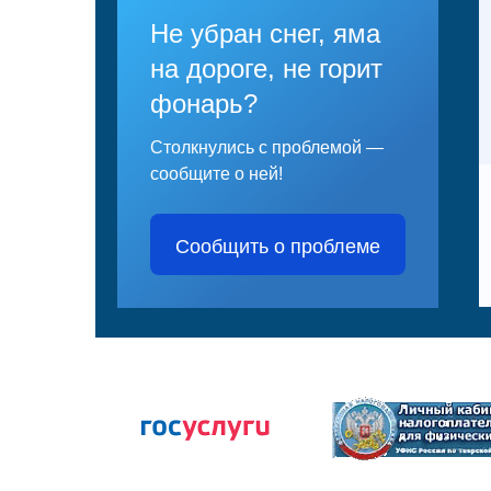
Не убран снег, яма
на дороге, не горит
фонарь?
Столкнулись с проблемой —
сообщите о ней!
Сообщить о проблеме