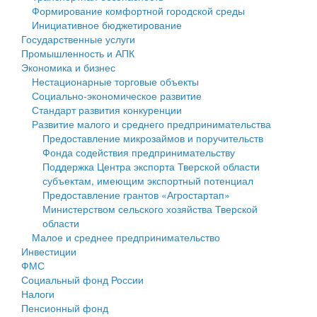
Формирование комфортной городской среды
Государственные услуги
Символика
муниципального округа Тверской области
Финансовое управление
Инициативное бюджетирование
Государственные услуги
Промышленность и АПК
Устав
Администрация Кашинского муниципального округа
Бюджет для граждан
Промышленность и АПК
Экономика и бизнес
Экономика и бизнес
Гостям округа
Тверской области
Имущество
Нестационарные торговые объекты
Социально-экономическое развитие
...
Туризм
Управление сельскими территориями
Выявление правообладателей ранее учтенных
Стандарт развития конкуренции
Развитие малого и среднего предпринимательства
Культура
Открытые данные
объектов недвижимости
Предоставление микрозаймов и поручительств
Фонда содействия предпринимательству
Образование
Работа с обращениями граждан
Имущественная поддержка субъектов малого и
Поддержка Центра экспорта Тверской области
субъектам, имеющим экспортный потенциал
Здравоохранение
Муниципальный контроль
среднего предпринимательства
Предоставление грантов «Агростартап»
Министерством сельского хозяйства Тверской
Социальная защита
Муниципальные услуги
Информационная поддержка субъектов малого и
области
Малое и среднее предпринимательство
Фотоальбом
Проекты административных регламентов
среднего предпринимательства
Инвестиции
ФМС
Антимонопольный комплаенс
Муниципальные программы
Социальный фонд России
Налоги
Противодействие коррупции
Контрольно-счетная палата
Пенсионный фонд