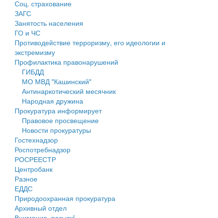
Соц. страхование
Персональные данные
ЗАГС
Занятость населения
Оценка регулирующего воздействия
ГО и ЧС
Противодействие терроризму, его идеологии и
Деятельность МУ
экстремизму
Профилактика правонарушений
Нормативы градостроительного проектирования
ГИБДД
МО МВД "Кашинский"
Правила землепользования и застройки
Антинаркотический месячник
Народная дружина
Генеральные планы
Прокуратура информирует
Правовое просвещение
Проекты планировки территории
Новости прокуратуры
Гостехнадзор
Собрание депутатов
Роспотребнадзор
РОСРЕЕСТР
Городское поселение
Центробанк
Разное
Сельские поселения
ЕДДС
Природоохранная прокуратура
Архивный отдел
Внимание, розыск!