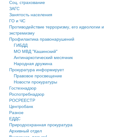
Соц. страхование
Персональные данные
ЗАГС
Занятость населения
Оценка регулирующего воздействия
ГО и ЧС
Противодействие терроризму, его идеологии и
Деятельность МУ
экстремизму
Профилактика правонарушений
Нормативы градостроительного проектирования
ГИБДД
МО МВД "Кашинский"
Правила землепользования и застройки
Антинаркотический месячник
Народная дружина
Генеральные планы
Прокуратура информирует
Правовое просвещение
Проекты планировки территории
Новости прокуратуры
Гостехнадзор
Собрание депутатов
Роспотребнадзор
РОСРЕЕСТР
Городское поселение
Центробанк
Разное
Сельские поселения
ЕДДС
Природоохранная прокуратура
Архивный отдел
Внимание, розыск!