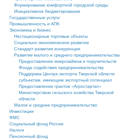
Формирование комфортной городской среды
Государственные услуги
Символика
муниципального округа Тверской области
Финансовое управление
Инициативное бюджетирование
Государственные услуги
Промышленность и АПК
Устав
Администрация Кашинского муниципального округа
Бюджет для граждан
Промышленность и АПК
Экономика и бизнес
Экономика и бизнес
Гостям округа
Тверской области
Имущество
Нестационарные торговые объекты
Социально-экономическое развитие
...
Туризм
Управление сельскими территориями
Выявление правообладателей ранее учтенных
Стандарт развития конкуренции
Развитие малого и среднего предпринимательства
Культура
Открытые данные
объектов недвижимости
Предоставление микрозаймов и поручительств
Фонда содействия предпринимательству
Образование
Работа с обращениями граждан
Имущественная поддержка субъектов малого и
Поддержка Центра экспорта Тверской области
субъектам, имеющим экспортный потенциал
Здравоохранение
Муниципальный контроль
среднего предпринимательства
Предоставление грантов «Агростартап»
Министерством сельского хозяйства Тверской
Социальная защита
Муниципальные услуги
Информационная поддержка субъектов малого и
области
Малое и среднее предпринимательство
Фотоальбом
Проекты административных регламентов
среднего предпринимательства
Инвестиции
ФМС
Антимонопольный комплаенс
Муниципальные программы
Социальный фонд России
Налоги
Противодействие коррупции
Контрольно-счетная палата
Пенсионный фонд