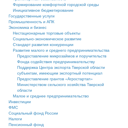
Формирование комфортной городской среды
Государственные услуги
Символика
муниципального округа Тверской области
Финансовое управление
Инициативное бюджетирование
Государственные услуги
Промышленность и АПК
Устав
Администрация Кашинского муниципального округа
Бюджет для граждан
Промышленность и АПК
Экономика и бизнес
Экономика и бизнес
Гостям округа
Тверской области
Имущество
Нестационарные торговые объекты
Социально-экономическое развитие
...
Туризм
Управление сельскими территориями
Выявление правообладателей ранее учтенных
Стандарт развития конкуренции
Развитие малого и среднего предпринимательства
Культура
Открытые данные
объектов недвижимости
Предоставление микрозаймов и поручительств
Фонда содействия предпринимательству
Образование
Работа с обращениями граждан
Имущественная поддержка субъектов малого и
Поддержка Центра экспорта Тверской области
субъектам, имеющим экспортный потенциал
Здравоохранение
Муниципальный контроль
среднего предпринимательства
Предоставление грантов «Агростартап»
Министерством сельского хозяйства Тверской
Социальная защита
Муниципальные услуги
Информационная поддержка субъектов малого и
области
Малое и среднее предпринимательство
Фотоальбом
Проекты административных регламентов
среднего предпринимательства
Инвестиции
ФМС
Антимонопольный комплаенс
Муниципальные программы
Социальный фонд России
Налоги
Противодействие коррупции
Контрольно-счетная палата
Пенсионный фонд