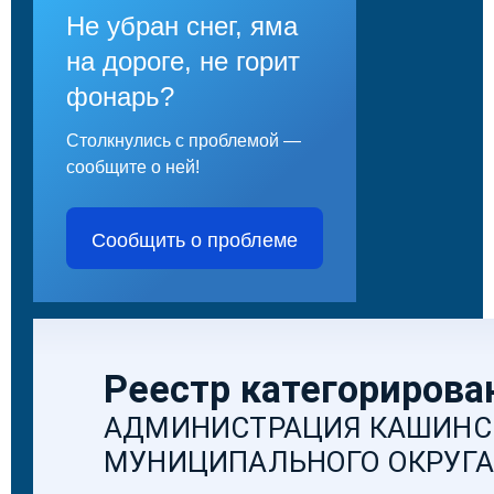
Не убран снег, яма
на дороге, не горит
фонарь?
Столкнулись с проблемой —
сообщите о ней!
Сообщить о проблеме