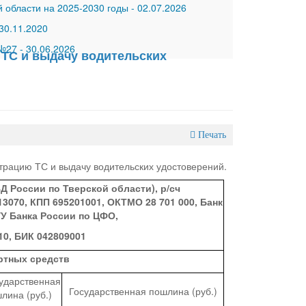
 области на 2025-2030 годы
-
02.07.2026
30.11.2020
 №27
-
30.06.2026
 ТС и выдачу водительских
Печать
трацию ТС и выдачу водительских удостоверений.
Д России по Тверской области), р/сч
13070, КПП 695201001, ОКТМО 28 701 000, Банк
ГУ Банка России по ЦФО,
10, БИК 042809001
ртных средств
ударственная
Государственная пошлина (руб.)
лина (руб.)