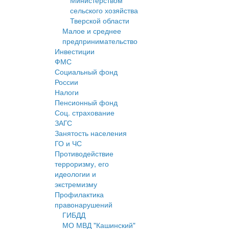
Министерством
сельского хозяйства
Тверской области
Малое и среднее
предпринимательство
Инвестиции
ФМС
Социальный фонд
России
Налоги
Пенсионный фонд
Соц. страхование
ЗАГС
Занятость населения
ГО и ЧС
Противодействие
терроризму, его
идеологии и
экстремизму
Профилактика
правонарушений
ГИБДД
МО МВД "Кашинский"