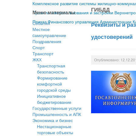
Комплексное развитие системы жилищно-коммуналь
ГИБДД
Меню материалы
Правила землепользования и застройки Верхнетро
Приказ Финансового управления Администрации Ка
События
Реквизиты и ра
Местное
cамоуправление
удостоверений
Поздравления
Спорт
Транспорт
ЖКХ
Опубликовано: 12.12.20
Транспортная
безопасность
Формирование
комфортной
городской среды
Инициативное
бюджетирование
Государственные услуги
Промышленность и АПК
Экономика и бизнес
Нестационарные
торговые объекты