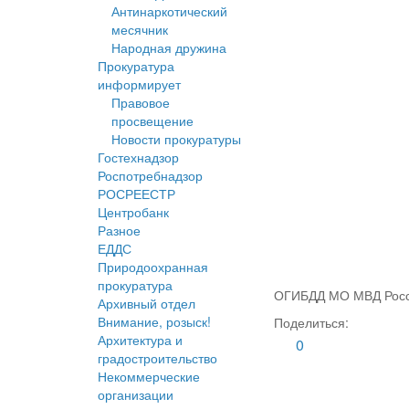
Антинаркотический
месячник
Народная дружина
Прокуратура
информирует
Правовое
просвещение
Новости прокуратуры
Гостехнадзор
Роспотребнадзор
РОСРЕЕСТР
Центробанк
Разное
ЕДДС
Природоохранная
прокуратура
ОГИБДД МО МВД Росс
Архивный отдел
Внимание, розыск!
Поделиться:
Архитектура и
0
градостроительство
Некоммерческие
организации