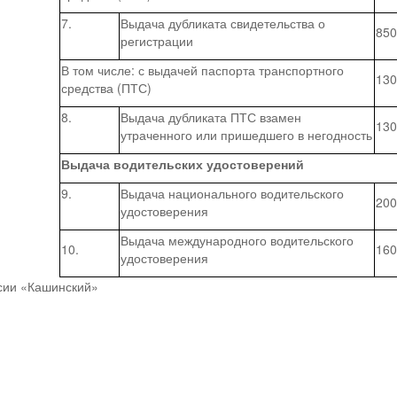
7.
Выдача дубликата свидетельства о
850
регистрации
В том числе: с выдачей паспорта транспортного
130
средства (ПТС)
8.
Выдача дубликата ПТС взамен
130
утраченного или пришедшего в негодность
Выдача водительских удостоверений
9.
Выдача национального водительского
200
удостоверения
Выдача международного водительского
10.
160
удостоверения
ии «Кашинский»