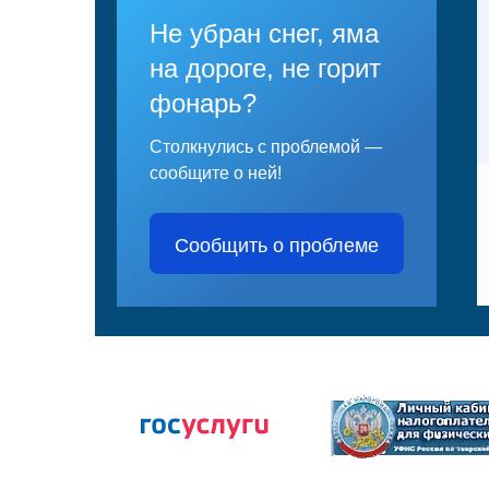
Не убран снег, яма
на дороге, не горит
фонарь?
Столкнулись с проблемой —
сообщите о ней!
Сообщить о проблеме