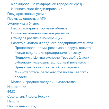
Формирование комфортной городской среды
Государственные услуги
Символика
муниципального округа Тверской области
Финансовое управление
Инициативное бюджетирование
Государственные услуги
Промышленность и АПК
Устав
Администрация Кашинского муниципального округа
Бюджет для граждан
Промышленность и АПК
Экономика и бизнес
Экономика и бизнес
Гостям округа
Тверской области
Имущество
Нестационарные торговые объекты
Социально-экономическое развитие
...
Туризм
Управление сельскими территориями
Выявление правообладателей ранее учтенных
Стандарт развития конкуренции
Развитие малого и среднего предпринимательства
Культура
Открытые данные
объектов недвижимости
Предоставление микрозаймов и поручительств
Фонда содействия предпринимательству
Образование
Работа с обращениями граждан
Имущественная поддержка субъектов малого и
Поддержка Центра экспорта Тверской области
субъектам, имеющим экспортный потенциал
Здравоохранение
Муниципальный контроль
среднего предпринимательства
Предоставление грантов «Агростартап»
Министерством сельского хозяйства Тверской
Социальная защита
Муниципальные услуги
Информационная поддержка субъектов малого и
области
Малое и среднее предпринимательство
Фотоальбом
Проекты административных регламентов
среднего предпринимательства
Инвестиции
ФМС
Антимонопольный комплаенс
Муниципальные программы
Социальный фонд России
Налоги
Противодействие коррупции
Контрольно-счетная палата
Пенсионный фонд