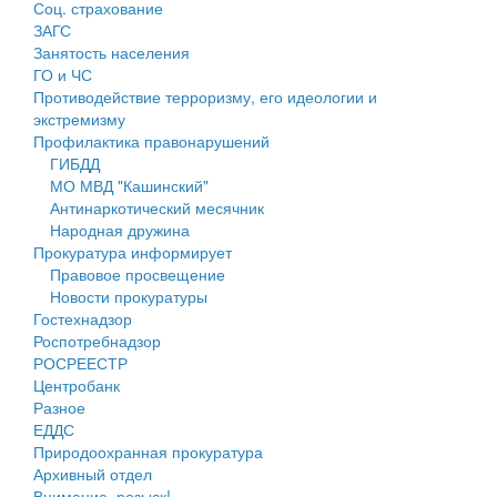
Соц. страхование
Персональные данные
ЗАГС
Занятость населения
Оценка регулирующего воздействия
ГО и ЧС
Противодействие терроризму, его идеологии и
Деятельность МУ
экстремизму
Профилактика правонарушений
Нормативы градостроительного проектирования
ГИБДД
МО МВД "Кашинский"
Правила землепользования и застройки
Антинаркотический месячник
Народная дружина
Генеральные планы
Прокуратура информирует
Правовое просвещение
Проекты планировки территории
Новости прокуратуры
Гостехнадзор
Собрание депутатов
Роспотребнадзор
РОСРЕЕСТР
Городское поселение
Центробанк
Разное
Сельские поселения
ЕДДС
Природоохранная прокуратура
Архивный отдел
Внимание, розыск!