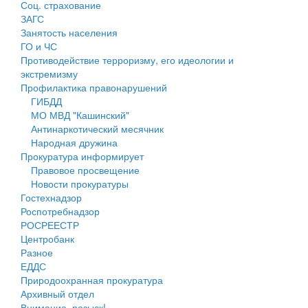
Соц. страхование
Персональные данные
ЗАГС
Занятость населения
Оценка регулирующего воздействия
ГО и ЧС
Противодействие терроризму, его идеологии и
Деятельность МУ
экстремизму
Профилактика правонарушений
Нормативы градостроительного проектирования
ГИБДД
МО МВД "Кашинский"
Правила землепользования и застройки
Антинаркотический месячник
Народная дружина
Генеральные планы
Прокуратура информирует
Правовое просвещение
Проекты планировки территории
Новости прокуратуры
Гостехнадзор
Собрание депутатов
Роспотребнадзор
РОСРЕЕСТР
Городское поселение
Центробанк
Разное
Сельские поселения
ЕДДС
Природоохранная прокуратура
Архивный отдел
Внимание, розыск!