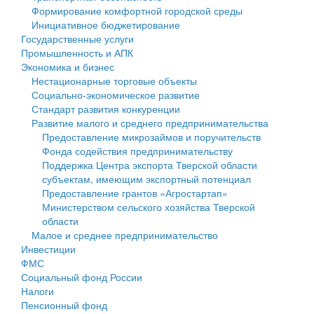
Формирование комфортной городской среды
Государственные услуги
Символика
муниципального округа Тверской области
Финансовое управление
Инициативное бюджетирование
Государственные услуги
Промышленность и АПК
Устав
Администрация Кашинского муниципального округа
Бюджет для граждан
Промышленность и АПК
Экономика и бизнес
Экономика и бизнес
Гостям округа
Тверской области
Имущество
Нестационарные торговые объекты
Социально-экономическое развитие
...
Туризм
Управление сельскими территориями
Выявление правообладателей ранее учтенных
Стандарт развития конкуренции
Развитие малого и среднего предпринимательства
Культура
Открытые данные
объектов недвижимости
Предоставление микрозаймов и поручительств
Фонда содействия предпринимательству
Образование
Работа с обращениями граждан
Имущественная поддержка субъектов малого и
Поддержка Центра экспорта Тверской области
субъектам, имеющим экспортный потенциал
Здравоохранение
Муниципальный контроль
среднего предпринимательства
Предоставление грантов «Агростартап»
Министерством сельского хозяйства Тверской
Социальная защита
Муниципальные услуги
Информационная поддержка субъектов малого и
области
Малое и среднее предпринимательство
Фотоальбом
Проекты административных регламентов
среднего предпринимательства
Инвестиции
ФМС
Антимонопольный комплаенс
Муниципальные программы
Социальный фонд России
Налоги
Противодействие коррупции
Контрольно-счетная палата
Пенсионный фонд