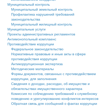
Муниципальный контроль
Персональные данные
Муниципальный земельный контроль
Профилактика нарушений требований
Оценка регулирующего воздействия
законодательства
Муниципальный жилищный контроль
Деятельность МУ
Муниципальные услуги
Проекты административных регламентов
Нормативы градостроительного проектирования
Антимонопольный комплаенс
Противодействие коррупции
Правила землепользования и застройки
Федеральное законодательство
Нормативные правовые и иные акты в сфере
Генеральные планы
противодействия коррупции
Антикоррупционная экспертиза
Проекты планировки территории
Методические материалы
Формы документов, связанных с противодействием
Собрание депутатов
коррупции, для заполнения
Сведения о доходах, расходах, об имуществе и
Городское поселение
обязательствах имущественного характера
Комиссия по соблюдению требований к служебному
Сельские поселения
поведению и урегулированию конфликтов интересов
Обратная связь для сообщений о фактах коррупции