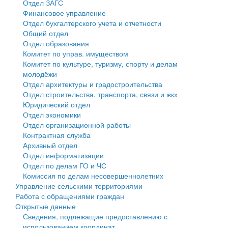
Отдел ЗАГС
Финансовое управление
Государственные услуги
Символика
муниципального округа Тверской области
Финансовое управление
Отдел бухгалтерского учета и отчетности
Общий отдел
Промышленность и АПК
Устав
Администрация Кашинского муниципального округа
Бюджет для граждан
Отдел образования
Комитет по управ. имуществом
Экономика и бизнес
Гостям округа
Тверской области
Имущество
Комитет по культуре, туризму, спорту и делам
молодёжи
...
Туризм
Управление сельскими территориями
Выявление правообладателей ранее учтенных
Отдел архитектуры и градостроительства
Отдел строительства, транспорта, связи и жкх
Культура
Открытые данные
объектов недвижимости
Юридический отдел
Отдел экономики
Образование
Работа с обращениями граждан
Имущественная поддержка субъектов малого и
Отдел организационной работы
Контрактная служба
Здравоохранение
Муниципальный контроль
среднего предпринимательства
Архивный отдел
Отдел информатизации
Социальная защита
Муниципальные услуги
Информационная поддержка субъектов малого и
Отдел по делам ГО и ЧС
Комиссия по делам несовершеннолетних
Фотоальбом
Проекты административных регламентов
среднего предпринимательства
Управление сельскими территориями
Работа с обращениями граждан
Антимонопольный комплаенс
Муниципальные программы
Открытые данные
Сведения, подлежащие предоставлению с
Противодействие коррупции
Контрольно-счетная палата
использованием координат