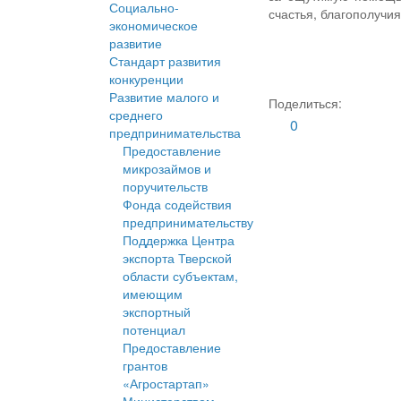
Социально-
счастья, благополучи
экономическое
развитие
Стандарт развития
конкуренции
Развитие малого и
Поделиться:
среднего
0
предпринимательства
Предоставление
микрозаймов и
поручительств
Фонда содействия
предпринимательству
Поддержка Центра
экспорта Тверской
области субъектам,
имеющим
экспортный
потенциал
Предоставление
грантов
«Агростартап»