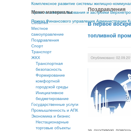
Комплексное развитие системы жилищно-коммуналь
Поздравления
Меню материалы
Правила землепользования и застройки Верхнетро
Приказ Финансового управления Администрации Ка
События
В первое воскре
Местное
cамоуправление
топливной про
Поздравления
Спорт
Транспорт
ЖКХ
Опубликовано: 02.09.20
Транспортная
безопасность
Формирование
комфортной
городской среды
Инициативное
бюджетирование
Государственные услуги
Промышленность и АПК
Экономика и бизнес
Нестационарные
торговые объекты
за ощутимую помощь 