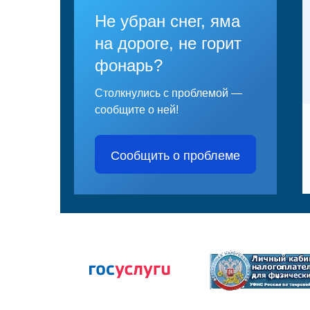
Не убран снег, яма
на дороге, не горит
фонарь?
Столкнулись с проблемой —
сообщите о ней!
Сообщить о проблеме