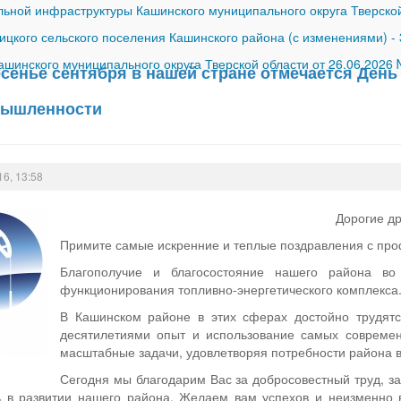
ной инфраструктуры Кашинского муниципального округа Тверской
ицкого сельского поселения Кашинского района (с изменениями)
-
шинского муниципального округа Тверской области от 26.06.2026
сенье сентября в нашей стране отмечается День
мышленности
16, 13:58
Дорогие др
Примите самые искренние и теплые поздравления с пр
Благополучие и благосостояние нашего района во
функционирования топливно-энергетического комплекса
В Кашинском районе в этих сферах достойно трудятс
десятилетиями опыт и использование самых современ
масштабные задачи, удовлетворяя потребности района в
Сегодня мы благодарим Вас за добросовестный труд, за
в развитии нашего района. Желаем вам успехов и неизменно вы