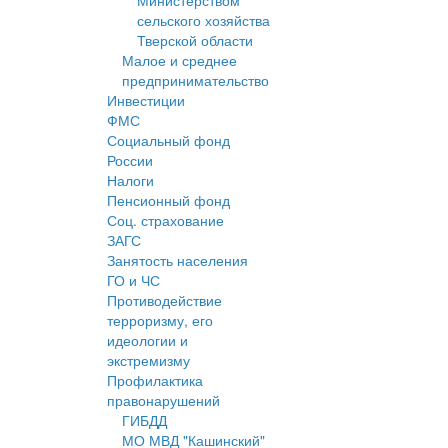
Министерством
сельского хозяйства
Тверской области
Малое и среднее
предпринимательство
Инвестиции
ФМС
Социальный фонд
России
Налоги
Пенсионный фонд
Соц. страхование
ЗАГС
Занятость населения
ГО и ЧС
Противодействие
терроризму, его
идеологии и
экстремизму
Профилактика
правонарушений
ГИБДД
МО МВД "Кашинский"