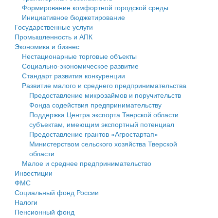
Формирование комфортной городской среды
Государственные услуги
Символика
муниципального округа Тверской области
Финансовое управление
Инициативное бюджетирование
Государственные услуги
Промышленность и АПК
Устав
Администрация Кашинского муниципального округа
Бюджет для граждан
Промышленность и АПК
Экономика и бизнес
Экономика и бизнес
Гостям округа
Тверской области
Имущество
Нестационарные торговые объекты
Социально-экономическое развитие
...
Туризм
Управление сельскими территориями
Выявление правообладателей ранее учтенных
Стандарт развития конкуренции
Развитие малого и среднего предпринимательства
Культура
Открытые данные
объектов недвижимости
Предоставление микрозаймов и поручительств
Фонда содействия предпринимательству
Образование
Работа с обращениями граждан
Имущественная поддержка субъектов малого и
Поддержка Центра экспорта Тверской области
субъектам, имеющим экспортный потенциал
Здравоохранение
Муниципальный контроль
среднего предпринимательства
Предоставление грантов «Агростартап»
Министерством сельского хозяйства Тверской
Социальная защита
Муниципальные услуги
Информационная поддержка субъектов малого и
области
Малое и среднее предпринимательство
Фотоальбом
Проекты административных регламентов
среднего предпринимательства
Инвестиции
ФМС
Антимонопольный комплаенс
Муниципальные программы
Социальный фонд России
Налоги
Противодействие коррупции
Контрольно-счетная палата
Пенсионный фонд