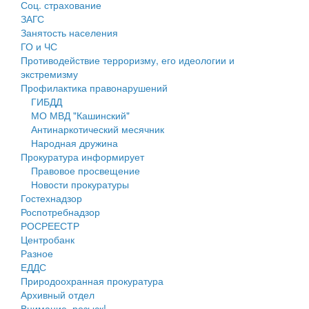
Соц. страхование
Персональные данные
ЗАГС
Занятость населения
Оценка регулирующего воздействия
ГО и ЧС
Противодействие терроризму, его идеологии и
Деятельность МУ
экстремизму
Профилактика правонарушений
Нормативы градостроительного проектирования
ГИБДД
МО МВД "Кашинский"
Правила землепользования и застройки
Антинаркотический месячник
Народная дружина
Генеральные планы
Прокуратура информирует
Правовое просвещение
Проекты планировки территории
Новости прокуратуры
Гостехнадзор
Собрание депутатов
Роспотребнадзор
РОСРЕЕСТР
Городское поселение
Центробанк
Разное
Сельские поселения
ЕДДС
Природоохранная прокуратура
Архивный отдел
Внимание, розыск!