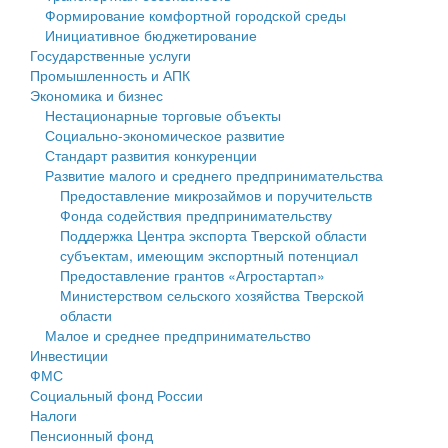
Формирование комфортной городской среды
Государственные услуги
Символика
муниципального округа Тверской области
Финансовое управление
Инициативное бюджетирование
Государственные услуги
Промышленность и АПК
Устав
Администрация Кашинского муниципального округа
Бюджет для граждан
Промышленность и АПК
Экономика и бизнес
Экономика и бизнес
Гостям округа
Тверской области
Имущество
Нестационарные торговые объекты
Социально-экономическое развитие
...
Туризм
Управление сельскими территориями
Выявление правообладателей ранее учтенных
Стандарт развития конкуренции
Развитие малого и среднего предпринимательства
Культура
Открытые данные
объектов недвижимости
Предоставление микрозаймов и поручительств
Фонда содействия предпринимательству
Образование
Работа с обращениями граждан
Имущественная поддержка субъектов малого и
Поддержка Центра экспорта Тверской области
субъектам, имеющим экспортный потенциал
Здравоохранение
Муниципальный контроль
среднего предпринимательства
Предоставление грантов «Агростартап»
Министерством сельского хозяйства Тверской
Социальная защита
Муниципальные услуги
Информационная поддержка субъектов малого и
области
Малое и среднее предпринимательство
Фотоальбом
Проекты административных регламентов
среднего предпринимательства
Инвестиции
ФМС
Антимонопольный комплаенс
Муниципальные программы
Социальный фонд России
Налоги
Противодействие коррупции
Контрольно-счетная палата
Пенсионный фонд