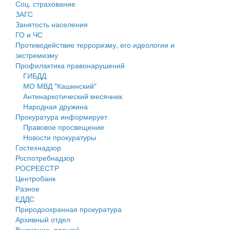
Соц. страхование
Персональные данные
ЗАГС
Занятость населения
Оценка регулирующего воздействия
ГО и ЧС
Противодействие терроризму, его идеологии и
Деятельность МУ
экстремизму
Профилактика правонарушений
Нормативы градостроительного проектирования
ГИБДД
МО МВД "Кашинский"
Правила землепользования и застройки
Антинаркотический месячник
Народная дружина
Генеральные планы
Прокуратура информирует
Правовое просвещение
Проекты планировки территории
Новости прокуратуры
Гостехнадзор
Собрание депутатов
Роспотребнадзор
РОСРЕЕСТР
Городское поселение
Центробанк
Разное
Сельские поселения
ЕДДС
Природоохранная прокуратура
Архивный отдел
Внимание, розыск!