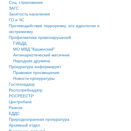
Соц. страхование
Персональные данные
ЗАГС
Занятость населения
Оценка регулирующего воздействия
ГО и ЧС
Противодействие терроризму, его идеологии и
Деятельность МУ
экстремизму
Профилактика правонарушений
Нормативы градостроительного проектирования
ГИБДД
МО МВД "Кашинский"
Правила землепользования и застройки
Антинаркотический месячник
Народная дружина
Генеральные планы
Прокуратура информирует
Правовое просвещение
Проекты планировки территории
Новости прокуратуры
Гостехнадзор
Собрание депутатов
Роспотребнадзор
РОСРЕЕСТР
Городское поселение
Центробанк
Разное
Сельские поселения
ЕДДС
Природоохранная прокуратура
Архивный отдел
Внимание, розыск!