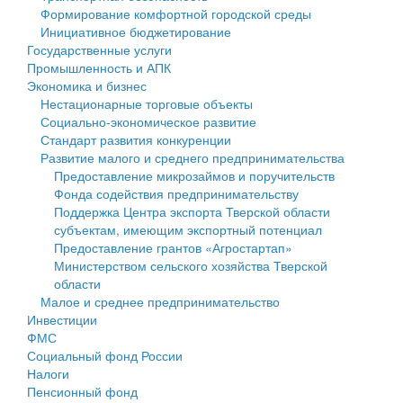
Формирование комфортной городской среды
Государственные услуги
Символика
муниципального округа Тверской области
Финансовое управление
Инициативное бюджетирование
Государственные услуги
Промышленность и АПК
Устав
Администрация Кашинского муниципального округа
Бюджет для граждан
Промышленность и АПК
Экономика и бизнес
Экономика и бизнес
Гостям округа
Тверской области
Имущество
Нестационарные торговые объекты
Социально-экономическое развитие
...
Туризм
Управление сельскими территориями
Выявление правообладателей ранее учтенных
Стандарт развития конкуренции
Развитие малого и среднего предпринимательства
Культура
Открытые данные
объектов недвижимости
Предоставление микрозаймов и поручительств
Фонда содействия предпринимательству
Образование
Работа с обращениями граждан
Имущественная поддержка субъектов малого и
Поддержка Центра экспорта Тверской области
субъектам, имеющим экспортный потенциал
Здравоохранение
Муниципальный контроль
среднего предпринимательства
Предоставление грантов «Агростартап»
Министерством сельского хозяйства Тверской
Социальная защита
Муниципальные услуги
Информационная поддержка субъектов малого и
области
Малое и среднее предпринимательство
Фотоальбом
Проекты административных регламентов
среднего предпринимательства
Инвестиции
ФМС
Антимонопольный комплаенс
Муниципальные программы
Социальный фонд России
Налоги
Противодействие коррупции
Контрольно-счетная палата
Пенсионный фонд