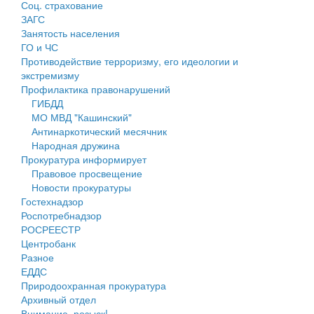
Соц. страхование
Персональные данные
ЗАГС
Занятость населения
Оценка регулирующего воздействия
ГО и ЧС
Противодействие терроризму, его идеологии и
Деятельность МУ
экстремизму
Профилактика правонарушений
Нормативы градостроительного проектирования
ГИБДД
МО МВД "Кашинский"
Правила землепользования и застройки
Антинаркотический месячник
Народная дружина
Генеральные планы
Прокуратура информирует
Правовое просвещение
Проекты планировки территории
Новости прокуратуры
Гостехнадзор
Собрание депутатов
Роспотребнадзор
РОСРЕЕСТР
Городское поселение
Центробанк
Разное
Сельские поселения
ЕДДС
Природоохранная прокуратура
Архивный отдел
Внимание, розыск!