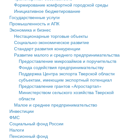
Формирование комфортной городской среды
Государственные услуги
Символика
муниципального округа Тверской области
Финансовое управление
Инициативное бюджетирование
Государственные услуги
Промышленность и АПК
Устав
Администрация Кашинского муниципального округа
Бюджет для граждан
Промышленность и АПК
Экономика и бизнес
Экономика и бизнес
Гостям округа
Тверской области
Имущество
Нестационарные торговые объекты
Социально-экономическое развитие
...
Туризм
Управление сельскими территориями
Выявление правообладателей ранее учтенных
Стандарт развития конкуренции
Развитие малого и среднего предпринимательства
Культура
Открытые данные
объектов недвижимости
Предоставление микрозаймов и поручительств
Фонда содействия предпринимательству
Образование
Работа с обращениями граждан
Имущественная поддержка субъектов малого и
Поддержка Центра экспорта Тверской области
субъектам, имеющим экспортный потенциал
Здравоохранение
Муниципальный контроль
среднего предпринимательства
Предоставление грантов «Агростартап»
Министерством сельского хозяйства Тверской
Социальная защита
Муниципальные услуги
Информационная поддержка субъектов малого и
области
Малое и среднее предпринимательство
Фотоальбом
Проекты административных регламентов
среднего предпринимательства
Инвестиции
ФМС
Антимонопольный комплаенс
Муниципальные программы
Социальный фонд России
Налоги
Противодействие коррупции
Контрольно-счетная палата
Пенсионный фонд