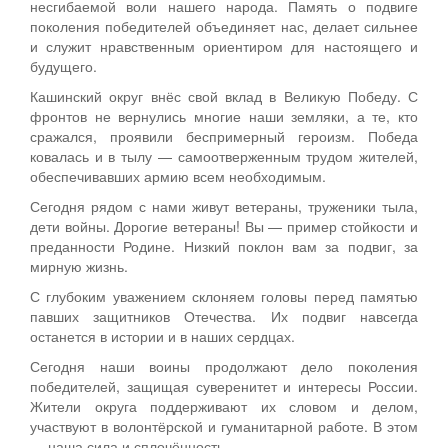
несгибаемой воли нашего народа. Память о подвиге
поколения победителей объединяет нас, делает сильнее
и служит нравственным ориентиром для настоящего и
будущего.
Кашинский округ внёс свой вклад в Великую Победу. С
фронтов не вернулись многие наши земляки, а те, кто
сражался, проявили беспримерный героизм. Победа
ковалась и в тылу — самоотверженным трудом жителей,
обеспечивавших армию всем необходимым.
Сегодня рядом с нами живут ветераны, труженики тыла,
дети войны. Дорогие ветераны! Вы — пример стойкости и
преданности Родине. Низкий поклон вам за подвиг, за
мирную жизнь.
С глубоким уважением склоняем головы перед памятью
павших защитников Отечества. Их подвиг навсегда
останется в истории и в наших сердцах.
Сегодня наши воины продолжают дело поколения
победителей, защищая суверенитет и интересы России.
Жители округа поддерживают их словом и делом,
участвуют в волонтёрской и гуманитарной работе. В этом
— наша сила и сплочённость.