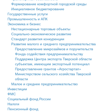
Формирование комфортной городской среды
Государственные услуги
Символика
муниципального округа Тверской области
Финансовое управление
Инициативное бюджетирование
Государственные услуги
Промышленность и АПК
Устав
Администрация Кашинского муниципального округа
Бюджет для граждан
Промышленность и АПК
Экономика и бизнес
Экономика и бизнес
Гостям округа
Тверской области
Имущество
Нестационарные торговые объекты
Социально-экономическое развитие
...
Туризм
Управление сельскими территориями
Выявление правообладателей ранее учтенных
Стандарт развития конкуренции
Развитие малого и среднего предпринимательства
Культура
Открытые данные
объектов недвижимости
Предоставление микрозаймов и поручительств
Фонда содействия предпринимательству
Образование
Работа с обращениями граждан
Имущественная поддержка субъектов малого и
Поддержка Центра экспорта Тверской области
субъектам, имеющим экспортный потенциал
Здравоохранение
Муниципальный контроль
среднего предпринимательства
Предоставление грантов «Агростартап»
Министерством сельского хозяйства Тверской
Социальная защита
Муниципальные услуги
Информационная поддержка субъектов малого и
области
Малое и среднее предпринимательство
Фотоальбом
Проекты административных регламентов
среднего предпринимательства
Инвестиции
ФМС
Антимонопольный комплаенс
Муниципальные программы
Социальный фонд России
Налоги
Противодействие коррупции
Контрольно-счетная палата
Пенсионный фонд