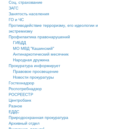
Соц. страхование
Персональные данные
ЗАГС
Занятость населения
Оценка регулирующего воздействия
ГО и ЧС
Противодействие терроризму, его идеологии и
Деятельность МУ
экстремизму
Профилактика правонарушений
Нормативы градостроительного проектирования
ГИБДД
МО МВД "Кашинский"
Правила землепользования и застройки
Антинаркотический месячник
Народная дружина
Генеральные планы
Прокуратура информирует
Правовое просвещение
Проекты планировки территории
Новости прокуратуры
Гостехнадзор
Собрание депутатов
Роспотребнадзор
РОСРЕЕСТР
Городское поселение
Центробанк
Разное
Сельские поселения
ЕДДС
Природоохранная прокуратура
Архивный отдел
Внимание, розыск!