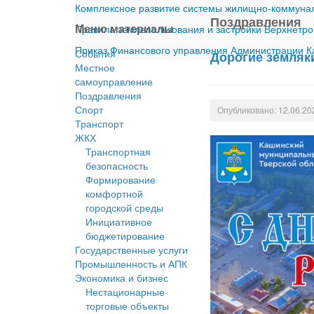
Комплексное развитие системы жилищно-коммуналь
Поздравления
Меню материалы
Правила землепользования и застройки Верхнетро
Приказ Финансового управления Администрации Ка
События
Дорогие земляк
Местное
cамоуправление
Поздравления
Спорт
Опубликовано: 12.06.20
Транспорт
ЖКХ
Транспортная
безопасность
Формирование
комфортной
городской среды
Инициативное
бюджетирование
Государственные услуги
Промышленность и АПК
Экономика и бизнес
Нестационарные
торговые объекты