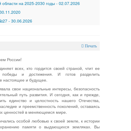
 области на 2025-2030 годы
-
02.07.2026
30.11.2020
 №27
-
30.06.2026
Печать
нем России!
диняет всех, кто гордится своей страной, чтит ее
е победы и достижения. И готов разделить
ее настоящее и будущее.
аивала свои национальные интересы, безопасность
ятельный путь развития. И сегодня, как и прежде,
ть единство и целостность нашего Отечества,
 наследие и преемственность поколений, оставаясь
х ценностей в меняющемся мире.
ичались особой любовью к своей земле, к истории
сохранению памяти о выдающихся земляках. Вы