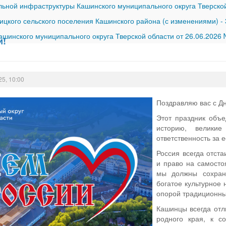
ной инфраструктуры Кашинского муниципального округа Тверской
ицкого сельского поселения Кашинского района (с изменениями)
-
шинского муниципального округа Тверской области от 26.06.2026
и!
25, 10:00
Поздравляю вас с Д
Этот праздник объе
историю, велики
ответственность за 
Россия всегда отст
и право на самосто
мы должны сохрани
богатое культурное
опорой традиционны
Кашинцы всегда отл
родного края, к 