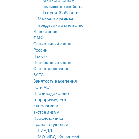
Министерством
сельского хозяйства
Тверской области
Малое и среднее
предпринимательство
Инвестиции
ФМС
Социальный фонд
России
Налоги
Пенсионный фонд
Соц. страхование
ЗАГС
Занятость населения
ГО и ЧС
Противодействие
терроризму, его
идеологии и
экстремизму
Профилактика
правонарушений
ГИБДД
МО МВД "Кашинский"