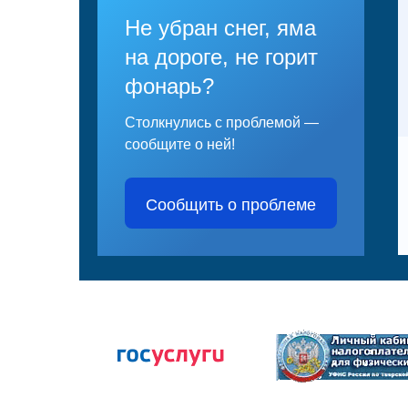
Не убран снег, яма
на дороге, не горит
фонарь?
Столкнулись с проблемой —
сообщите о ней!
Сообщить о проблеме