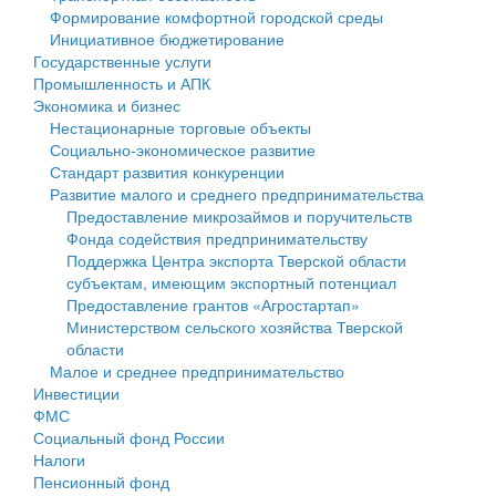
Формирование комфортной городской среды
Государственные услуги
Символика
муниципального округа Тверской области
Финансовое управление
Инициативное бюджетирование
Государственные услуги
Промышленность и АПК
Устав
Администрация Кашинского муниципального округа
Бюджет для граждан
Промышленность и АПК
Экономика и бизнес
Экономика и бизнес
Гостям округа
Тверской области
Имущество
Нестационарные торговые объекты
Социально-экономическое развитие
...
Туризм
Управление сельскими территориями
Выявление правообладателей ранее учтенных
Стандарт развития конкуренции
Развитие малого и среднего предпринимательства
Культура
Открытые данные
объектов недвижимости
Предоставление микрозаймов и поручительств
Фонда содействия предпринимательству
Образование
Работа с обращениями граждан
Имущественная поддержка субъектов малого и
Поддержка Центра экспорта Тверской области
субъектам, имеющим экспортный потенциал
Здравоохранение
Муниципальный контроль
среднего предпринимательства
Предоставление грантов «Агростартап»
Министерством сельского хозяйства Тверской
Социальная защита
Муниципальные услуги
Информационная поддержка субъектов малого и
области
Малое и среднее предпринимательство
Фотоальбом
Проекты административных регламентов
среднего предпринимательства
Инвестиции
ФМС
Антимонопольный комплаенс
Муниципальные программы
Социальный фонд России
Налоги
Противодействие коррупции
Контрольно-счетная палата
Пенсионный фонд