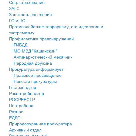
Соц. страхование
Персональные данные
ЗАГС
Занятость населения
Оценка регулирующего воздействия
ГО и ЧС
Противодействие терроризму, его идеологии и
Деятельность МУ
экстремизму
Профилактика правонарушений
Нормативы градостроительного проектирования
ГИБДД
МО МВД "Кашинский"
Правила землепользования и застройки
Антинаркотический месячник
Народная дружина
Генеральные планы
Прокуратура информирует
Правовое просвещение
Проекты планировки территории
Новости прокуратуры
Гостехнадзор
Собрание депутатов
Роспотребнадзор
РОСРЕЕСТР
Городское поселение
Центробанк
Разное
Сельские поселения
ЕДДС
Природоохранная прокуратура
Архивный отдел
Внимание, розыск!