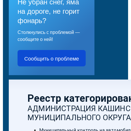
Не убран снег, яма
на дороге, не горит
фонарь?
Столкнулись с проблемой —
сообщите о ней!
Сообщить о проблеме