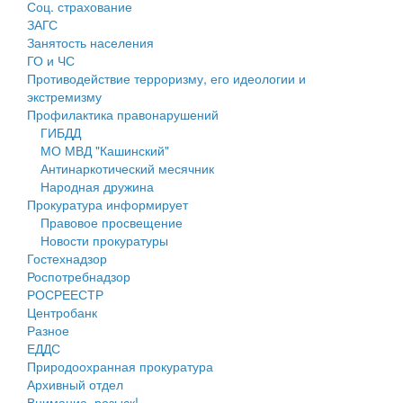
Соц. страхование
Персональные данные
ЗАГС
Занятость населения
Оценка регулирующего воздействия
ГО и ЧС
Противодействие терроризму, его идеологии и
Деятельность МУ
экстремизму
Профилактика правонарушений
Нормативы градостроительного проектирования
ГИБДД
МО МВД "Кашинский"
Правила землепользования и застройки
Антинаркотический месячник
Народная дружина
Генеральные планы
Прокуратура информирует
Правовое просвещение
Проекты планировки территории
Новости прокуратуры
Гостехнадзор
Собрание депутатов
Роспотребнадзор
РОСРЕЕСТР
Городское поселение
Центробанк
Разное
Сельские поселения
ЕДДС
Природоохранная прокуратура
Архивный отдел
Внимание, розыск!