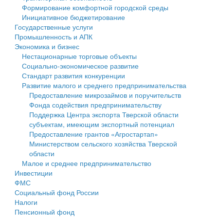
Формирование комфортной городской среды
Государственные услуги
Символика
муниципального округа Тверской области
Финансовое управление
Инициативное бюджетирование
Государственные услуги
Промышленность и АПК
Устав
Администрация Кашинского муниципального округа
Бюджет для граждан
Промышленность и АПК
Экономика и бизнес
Экономика и бизнес
Гостям округа
Тверской области
Имущество
Нестационарные торговые объекты
Социально-экономическое развитие
...
Туризм
Управление сельскими территориями
Выявление правообладателей ранее учтенных
Стандарт развития конкуренции
Развитие малого и среднего предпринимательства
Культура
Открытые данные
объектов недвижимости
Предоставление микрозаймов и поручительств
Фонда содействия предпринимательству
Образование
Работа с обращениями граждан
Имущественная поддержка субъектов малого и
Поддержка Центра экспорта Тверской области
субъектам, имеющим экспортный потенциал
Здравоохранение
Муниципальный контроль
среднего предпринимательства
Предоставление грантов «Агростартап»
Министерством сельского хозяйства Тверской
Социальная защита
Муниципальные услуги
Информационная поддержка субъектов малого и
области
Малое и среднее предпринимательство
Фотоальбом
Проекты административных регламентов
среднего предпринимательства
Инвестиции
ФМС
Антимонопольный комплаенс
Муниципальные программы
Социальный фонд России
Налоги
Противодействие коррупции
Контрольно-счетная палата
Пенсионный фонд