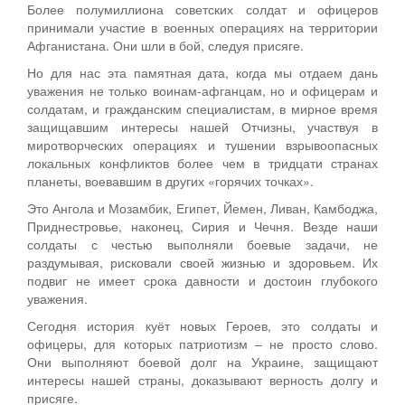
Более полумиллиона советских солдат и офицеров
принимали участие в военных операциях на территории
Афганистана. Они шли в бой, следуя присяге.
Но для нас эта памятная дата, когда мы отдаем дань
уважения не только воинам-афганцам, но и офицерам и
солдатам, и гражданским специалистам, в мирное время
защищавшим интересы нашей Отчизны, участвуя в
миротворческих операциях и тушении взрывоопасных
локальных конфликтов более чем в тридцати странах
планеты, воевавшим в других «горячих точках».
Это Ангола и Мозамбик, Египет, Йемен, Ливан, Камбоджа,
Приднестровье, наконец, Сирия и Чечня. Везде наши
солдаты с честью выполняли боевые задачи, не
раздумывая, рисковали своей жизнью и здоровьем. Их
подвиг не имеет срока давности и достоин глубокого
уважения.
Сегодня история куёт новых Героев, это солдаты и
офицеры, для которых патриотизм – не просто слово.
Они выполняют боевой долг на Украине, защищают
интересы нашей страны, доказывают верность долгу и
присяге.