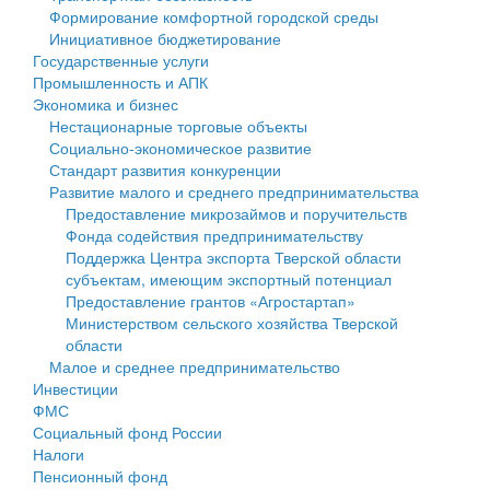
Формирование комфортной городской среды
Государственные услуги
Символика
муниципального округа Тверской области
Финансовое управление
Инициативное бюджетирование
Государственные услуги
Промышленность и АПК
Устав
Администрация Кашинского муниципального округа
Бюджет для граждан
Промышленность и АПК
Экономика и бизнес
Экономика и бизнес
Гостям округа
Тверской области
Имущество
Нестационарные торговые объекты
Социально-экономическое развитие
...
Туризм
Управление сельскими территориями
Выявление правообладателей ранее учтенных
Стандарт развития конкуренции
Развитие малого и среднего предпринимательства
Культура
Открытые данные
объектов недвижимости
Предоставление микрозаймов и поручительств
Фонда содействия предпринимательству
Образование
Работа с обращениями граждан
Имущественная поддержка субъектов малого и
Поддержка Центра экспорта Тверской области
субъектам, имеющим экспортный потенциал
Здравоохранение
Муниципальный контроль
среднего предпринимательства
Предоставление грантов «Агростартап»
Министерством сельского хозяйства Тверской
Социальная защита
Муниципальные услуги
Информационная поддержка субъектов малого и
области
Малое и среднее предпринимательство
Фотоальбом
Проекты административных регламентов
среднего предпринимательства
Инвестиции
ФМС
Антимонопольный комплаенс
Муниципальные программы
Социальный фонд России
Налоги
Противодействие коррупции
Контрольно-счетная палата
Пенсионный фонд