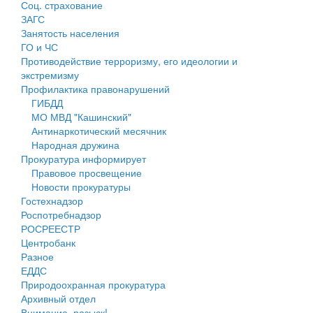
Соц. страхование
Персональные данные
ЗАГС
Занятость населения
Оценка регулирующего воздействия
ГО и ЧС
Противодействие терроризму, его идеологии и
Деятельность МУ
экстремизму
Профилактика правонарушений
Нормативы градостроительного проектирования
ГИБДД
МО МВД "Кашинский"
Правила землепользования и застройки
Антинаркотический месячник
Народная дружина
Генеральные планы
Прокуратура информирует
Правовое просвещение
Проекты планировки территории
Новости прокуратуры
Гостехнадзор
Собрание депутатов
Роспотребнадзор
РОСРЕЕСТР
Городское поселение
Центробанк
Разное
Сельские поселения
ЕДДС
Природоохранная прокуратура
Архивный отдел
Внимание, розыск!