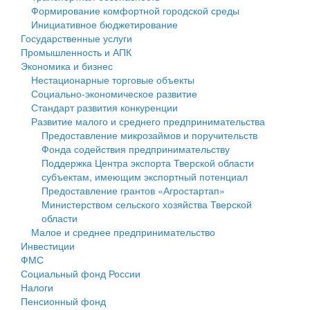
Формирование комфортной городской среды
Государственные услуги
Символика
муниципального округа Тверской области
Финансовое управление
Инициативное бюджетирование
Государственные услуги
Промышленность и АПК
Устав
Администрация Кашинского муниципального округа
Бюджет для граждан
Промышленность и АПК
Экономика и бизнес
Экономика и бизнес
Гостям округа
Тверской области
Имущество
Нестационарные торговые объекты
Социально-экономическое развитие
...
Туризм
Управление сельскими территориями
Выявление правообладателей ранее учтенных
Стандарт развития конкуренции
Развитие малого и среднего предпринимательства
Культура
Открытые данные
объектов недвижимости
Предоставление микрозаймов и поручительств
Фонда содействия предпринимательству
Образование
Работа с обращениями граждан
Имущественная поддержка субъектов малого и
Поддержка Центра экспорта Тверской области
субъектам, имеющим экспортный потенциал
Здравоохранение
Муниципальный контроль
среднего предпринимательства
Предоставление грантов «Агростартап»
Министерством сельского хозяйства Тверской
Социальная защита
Муниципальные услуги
Информационная поддержка субъектов малого и
области
Малое и среднее предпринимательство
Фотоальбом
Проекты административных регламентов
среднего предпринимательства
Инвестиции
ФМС
Антимонопольный комплаенс
Муниципальные программы
Социальный фонд России
Налоги
Противодействие коррупции
Контрольно-счетная палата
Пенсионный фонд