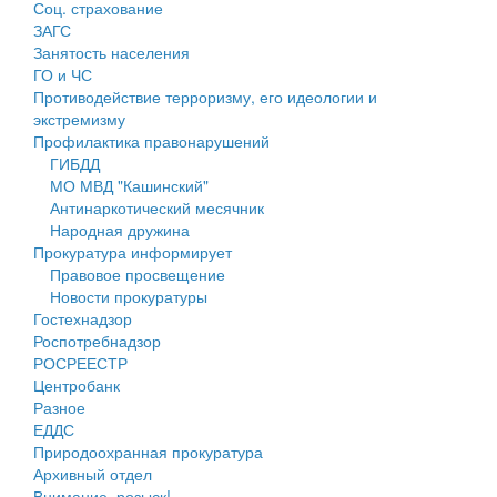
Соц. страхование
Персональные данные
ЗАГС
Занятость населения
Оценка регулирующего воздействия
ГО и ЧС
Противодействие терроризму, его идеологии и
Деятельность МУ
экстремизму
Профилактика правонарушений
Нормативы градостроительного проектирования
ГИБДД
МО МВД "Кашинский"
Правила землепользования и застройки
Антинаркотический месячник
Народная дружина
Генеральные планы
Прокуратура информирует
Правовое просвещение
Проекты планировки территории
Новости прокуратуры
Гостехнадзор
Собрание депутатов
Роспотребнадзор
РОСРЕЕСТР
Городское поселение
Центробанк
Разное
Сельские поселения
ЕДДС
Природоохранная прокуратура
Архивный отдел
Внимание, розыск!