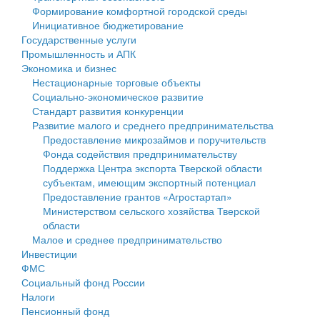
Формирование комфортной городской среды
Государственные услуги
Символика
муниципального округа Тверской области
Финансовое управление
Инициативное бюджетирование
Государственные услуги
Промышленность и АПК
Устав
Администрация Кашинского муниципального округа
Бюджет для граждан
Промышленность и АПК
Экономика и бизнес
Экономика и бизнес
Гостям округа
Тверской области
Имущество
Нестационарные торговые объекты
Социально-экономическое развитие
...
Туризм
Управление сельскими территориями
Выявление правообладателей ранее учтенных
Стандарт развития конкуренции
Развитие малого и среднего предпринимательства
Культура
Открытые данные
объектов недвижимости
Предоставление микрозаймов и поручительств
Фонда содействия предпринимательству
Образование
Работа с обращениями граждан
Имущественная поддержка субъектов малого и
Поддержка Центра экспорта Тверской области
субъектам, имеющим экспортный потенциал
Здравоохранение
Муниципальный контроль
среднего предпринимательства
Предоставление грантов «Агростартап»
Министерством сельского хозяйства Тверской
Социальная защита
Муниципальные услуги
Информационная поддержка субъектов малого и
области
Малое и среднее предпринимательство
Фотоальбом
Проекты административных регламентов
среднего предпринимательства
Инвестиции
ФМС
Антимонопольный комплаенс
Муниципальные программы
Социальный фонд России
Налоги
Противодействие коррупции
Контрольно-счетная палата
Пенсионный фонд