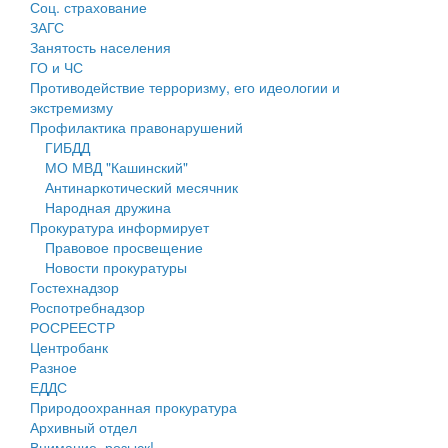
Соц. страхование
Персональные данные
ЗАГС
Занятость населения
Оценка регулирующего воздействия
ГО и ЧС
Противодействие терроризму, его идеологии и
Деятельность МУ
экстремизму
Профилактика правонарушений
Нормативы градостроительного проектирования
ГИБДД
МО МВД "Кашинский"
Правила землепользования и застройки
Антинаркотический месячник
Народная дружина
Генеральные планы
Прокуратура информирует
Правовое просвещение
Проекты планировки территории
Новости прокуратуры
Гостехнадзор
Собрание депутатов
Роспотребнадзор
РОСРЕЕСТР
Городское поселение
Центробанк
Разное
Сельские поселения
ЕДДС
Природоохранная прокуратура
Архивный отдел
Внимание, розыск!