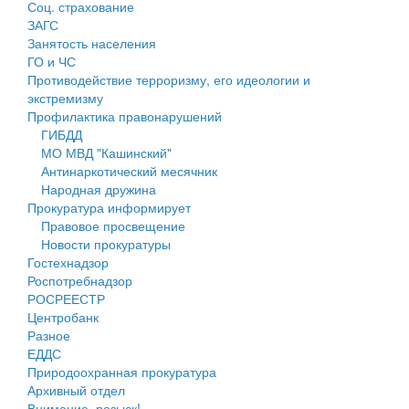
Соц. страхование
Персональные данные
ЗАГС
Занятость населения
Оценка регулирующего воздействия
ГО и ЧС
Противодействие терроризму, его идеологии и
Деятельность МУ
экстремизму
Профилактика правонарушений
Нормативы градостроительного проектирования
ГИБДД
МО МВД "Кашинский"
Правила землепользования и застройки
Антинаркотический месячник
Народная дружина
Генеральные планы
Прокуратура информирует
Правовое просвещение
Проекты планировки территории
Новости прокуратуры
Гостехнадзор
Собрание депутатов
Роспотребнадзор
РОСРЕЕСТР
Городское поселение
Центробанк
Разное
Сельские поселения
ЕДДС
Природоохранная прокуратура
Архивный отдел
Внимание, розыск!