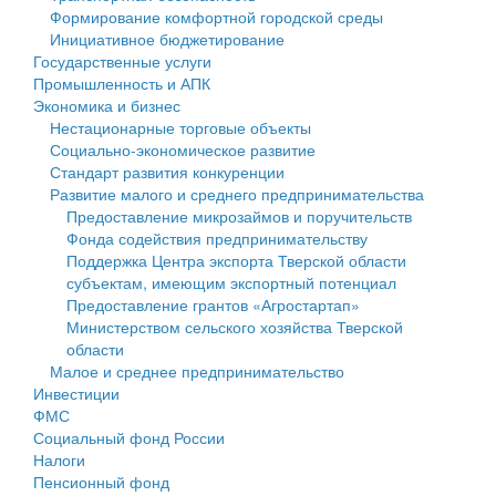
Формирование комфортной городской среды
Государственные услуги
Символика
муниципального округа Тверской области
Финансовое управление
Инициативное бюджетирование
Государственные услуги
Промышленность и АПК
Устав
Администрация Кашинского муниципального округа
Бюджет для граждан
Промышленность и АПК
Экономика и бизнес
Экономика и бизнес
Гостям округа
Тверской области
Имущество
Нестационарные торговые объекты
Социально-экономическое развитие
...
Туризм
Управление сельскими территориями
Выявление правообладателей ранее учтенных
Стандарт развития конкуренции
Развитие малого и среднего предпринимательства
Культура
Открытые данные
объектов недвижимости
Предоставление микрозаймов и поручительств
Фонда содействия предпринимательству
Образование
Работа с обращениями граждан
Имущественная поддержка субъектов малого и
Поддержка Центра экспорта Тверской области
субъектам, имеющим экспортный потенциал
Здравоохранение
Муниципальный контроль
среднего предпринимательства
Предоставление грантов «Агростартап»
Министерством сельского хозяйства Тверской
Социальная защита
Муниципальные услуги
Информационная поддержка субъектов малого и
области
Малое и среднее предпринимательство
Фотоальбом
Проекты административных регламентов
среднего предпринимательства
Инвестиции
ФМС
Антимонопольный комплаенс
Муниципальные программы
Социальный фонд России
Налоги
Противодействие коррупции
Контрольно-счетная палата
Пенсионный фонд