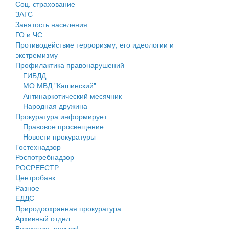
Соц. страхование
Персональные данные
ЗАГС
Занятость населения
Оценка регулирующего воздействия
ГО и ЧС
Противодействие терроризму, его идеологии и
Деятельность МУ
экстремизму
Профилактика правонарушений
Нормативы градостроительного проектирования
ГИБДД
МО МВД "Кашинский"
Правила землепользования и застройки
Антинаркотический месячник
Народная дружина
Генеральные планы
Прокуратура информирует
Правовое просвещение
Проекты планировки территории
Новости прокуратуры
Гостехнадзор
Собрание депутатов
Роспотребнадзор
РОСРЕЕСТР
Городское поселение
Центробанк
Разное
Сельские поселения
ЕДДС
Природоохранная прокуратура
Архивный отдел
Внимание, розыск!