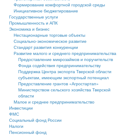
Формирование комфортной городской среды
Государственные услуги
Символика
муниципального округа Тверской области
Финансовое управление
Инициативное бюджетирование
Государственные услуги
Промышленность и АПК
Устав
Администрация Кашинского муниципального округа
Бюджет для граждан
Промышленность и АПК
Экономика и бизнес
Экономика и бизнес
Гостям округа
Тверской области
Имущество
Нестационарные торговые объекты
Социально-экономическое развитие
...
Туризм
Управление сельскими территориями
Выявление правообладателей ранее учтенных
Стандарт развития конкуренции
Развитие малого и среднего предпринимательства
Культура
Открытые данные
объектов недвижимости
Предоставление микрозаймов и поручительств
Фонда содействия предпринимательству
Образование
Работа с обращениями граждан
Имущественная поддержка субъектов малого и
Поддержка Центра экспорта Тверской области
субъектам, имеющим экспортный потенциал
Здравоохранение
Муниципальный контроль
среднего предпринимательства
Предоставление грантов «Агростартап»
Министерством сельского хозяйства Тверской
Социальная защита
Муниципальные услуги
Информационная поддержка субъектов малого и
области
Малое и среднее предпринимательство
Фотоальбом
Проекты административных регламентов
среднего предпринимательства
Инвестиции
ФМС
Антимонопольный комплаенс
Муниципальные программы
Социальный фонд России
Налоги
Противодействие коррупции
Контрольно-счетная палата
Пенсионный фонд