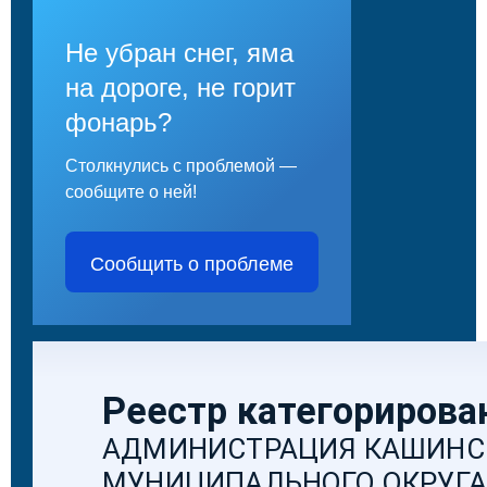
Не убран снег, яма
на дороге, не горит
фонарь?
Столкнулись с проблемой —
сообщите о ней!
Сообщить о проблеме