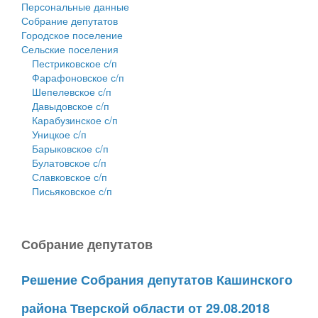
Персональные данные
Собрание депутатов
Городское поселение
Сельские поселения
Пестриковское с/п
Фарафоновское с/п
Шепелевское с/п
Давыдовское с/п
Карабузинское с/п
Уницкое с/п
Барыковское с/п
Булатовское с/п
Славковское с/п
Письяковское с/п
Собрание депутатов
Решение Собрания депутатов Кашинского
района Тверской области от 29.08.2018