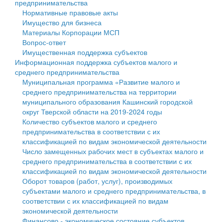
предпринимательства
Нормативные правовые акты
Государственные услуги
Символика
муниципального округа Тверской области
Финансовое управление
Имущество для бизнеса
Материалы Корпорации МСП
Промышленность и АПК
Устав
Администрация Кашинского муниципального округа
Бюджет для граждан
Вопрос-ответ
Имущественная поддержка субъектов
Экономика и бизнес
Гостям округа
Тверской области
Имущество
Информационная поддержка субъектов малого и
среднего предпринимательства
...
Туризм
Управление сельскими территориями
Выявление правообладателей ранее учтенных
Муниципальная программа «Развитие малого и
среднего предпринимательства на территории
Культура
Открытые данные
объектов недвижимости
муниципального образования Кашинский городской
округ Тверской области на 2019-2024 годы
Образование
Работа с обращениями граждан
Имущественная поддержка субъектов малого и
Количество субъектов малого и среднего
предпринимательства в соответствии с их
Здравоохранение
Муниципальный контроль
среднего предпринимательства
классификацией по видам экономической деятельности
Число замещенных рабочих мест в субъектах малого и
Социальная защита
Муниципальные услуги
Информационная поддержка субъектов малого и
среднего предпринимательства в соответствии с их
классификацией по видам экономической деятельности
Фотоальбом
Проекты административных регламентов
среднего предпринимательства
Оборот товаров (работ, услуг), производимых
субъектами малого и среднего предпринимательства, в
Антимонопольный комплаенс
Муниципальные программы
соответствии с их классификацией по видам
экономической деятельности
Противодействие коррупции
Контрольно-счетная палата
Финансово - экономическое состояние субъектов