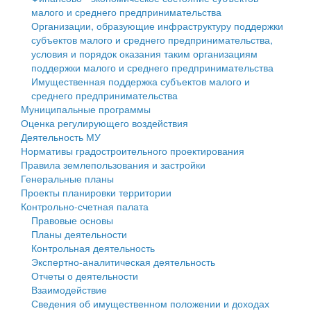
малого и среднего предпринимательства
Персональные данные
Организации, образующие инфраструктуру поддержки
субъектов малого и среднего предпринимательства,
Оценка регулирующего воздействия
условия и порядок оказания таким организациям
поддержки малого и среднего предпринимательства
Деятельность МУ
Имущественная поддержка субъектов малого и
среднего предпринимательства
Нормативы градостроительного проектирования
Муниципальные программы
Оценка регулирующего воздействия
Правила землепользования и застройки
Деятельность МУ
Нормативы градостроительного проектирования
Генеральные планы
Правила землепользования и застройки
Генеральные планы
Проекты планировки территории
Проекты планировки территории
Контрольно-счетная палата
Собрание депутатов
Правовые основы
Планы деятельности
Городское поселение
Контрольная деятельность
Экспертно-аналитическая деятельность
Сельские поселения
Отчеты о деятельности
Взаимодействие
Сведения об имущественном положении и доходах