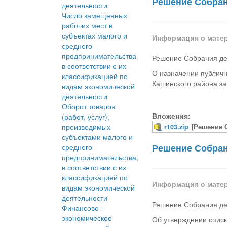
Решение Собрани
деятельности
Число замещенных
рабочих мест в
субъектах малого и
Информация о мате
среднего
предпринимательства
Решение Собрания деп
в соответствии с их
О назначении публичн
классификацией по
Кашинского района за
видам экономической
деятельности
Оборот товаров
Вложения:
(работ, услуг),
производимых
r103.zip
[Решение 
субъектами малого и
Решение Собрани
среднего
предпринимательства,
в соответствии с их
классификацией по
Информация о мате
видам экономической
деятельности
Решение Собрания деп
Финансово -
экономическое
Об утверждении списк