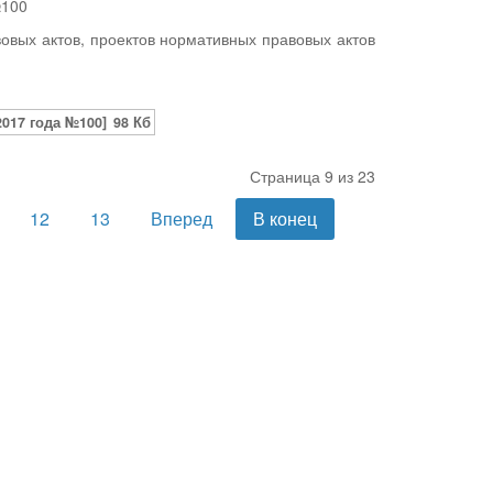
№100
вых актов, проектов нормативных правовых актов
017 года №100]
98 Кб
Страница 9 из 23
12
13
Вперед
В конец