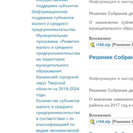
Информация о мате
поддержка субъектов
Информационная
Решение Собрания деп
поддержка субъектов
О назначении публи
малого и среднего
муниципального обра
предпринимательства
Муниципальная
Вложения:
программа «Развитие
r105.zip
[Решение 
малого и среднего
предпринимательства
Решение Собрани
на территории
муниципального
образования
Кашинский городской
Информация о мате
округ Тверской
области на 2019-2024
Решение Собрания деп
годы
О внесении изменени
Количество субъектов
района на 2017 год и
малого и среднего
предпринимательства
Вложения:
в соответствии с их
r104.zip
[Решение 
классификацией по
видам экономической