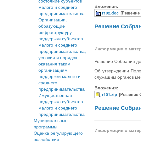
состояние субъектов
Вложения:
малого и среднего
предпринимательства
r102.doc
[Решение 
Организации,
Решение Собрани
образующие
инфраструктуру
поддержки субъектов
малого и среднего
Информация о мате
предпринимательства,
условия и порядок
Решение Собрания деп
оказания таким
организациям
Об утверждении Поло
поддержки малого и
служащим органов ме
среднего
Вложения:
предпринимательства
r101.zip
[Решение 
Имущественная
поддержка субъектов
Решение Собрани
малого и среднего
предпринимательства
Муниципальные
программы
Информация о мате
Оценка регулирующего
воздействия