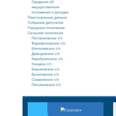
Сведения об
имущественном
положении и доходах
Персональные данные
Собрание депутатов
Городское поселение
Сельские поселения
Пестриковское с/п
Фарафоновское с/п
Шепелевское с/п
Давыдовское с/п
Карабузинское с/п
Уницкое с/п
Барыковское с/п
Булатовское с/п
Славковское с/п
Письяковское с/п