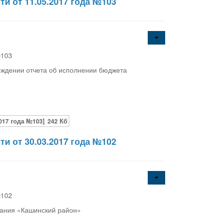
и от 11.05.2017 года №103
№103
рждении отчета об исполнении бюджета
017 года №103]
242 Кб
и от 30.03.2017 года №102
№102
вания «Кашинский район»