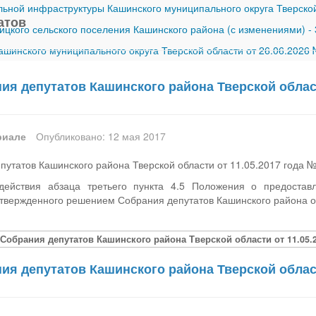
ной инфраструктуры Кашинского муниципального округа Тверской
атов
ицкого сельского поселения Кашинского района (с изменениями)
-
шинского муниципального округа Тверской области от 26.06.2026
я депутатов Кашинского района Тверской област
риале
Опубликовано: 12 мая 2017
утатов Кашинского района Тверской области от 11.05.2017 года 
действия абзаца третьего пункта 4.5 Положения о предоста
твержденного решением Собрания депутатов Кашинского района о
Собрания депутатов Кашинского района Тверской области от 11.05.2
я депутатов Кашинского района Тверской област