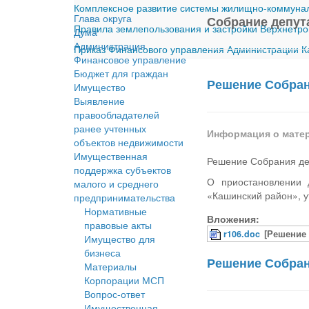
Комплексное развитие системы жилищно-коммуналь
Глава округа
Собрание депут
Правила землепользования и застройки Верхнетро
Дума
Администрация
Приказ Финансового управления Администрации Ка
Финансовое управление
Бюджет для граждан
Решение Собрани
Имущество
Выявление
правообладателей
ранее учтенных
Информация о мате
объектов недвижимости
Имущественная
Решение Собрания деп
поддержка субъектов
О приостановлении 
малого и среднего
«Кашинский район», у
предпринимательства
Нормативные
Вложения:
правовые акты
r106.doc
[Решение 
Имущество для
бизнеса
Решение Собрани
Материалы
Корпорации МСП
Вопрос-ответ
Имущественная