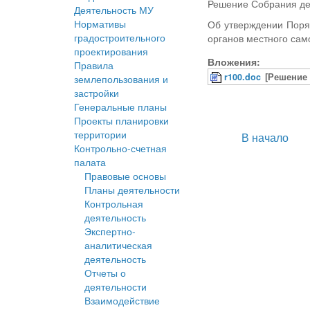
Решение Собрания деп
Деятельность МУ
Нормативы
Об утверждении Поря
градостроительного
органов местного са
проектирования
Вложения:
Правила
r100.doc
[Решение 
землепользования и
застройки
Генеральные планы
Проекты планировки
территории
В начало
Контрольно-счетная
палата
Правовые основы
Планы деятельности
Контрольная
деятельность
Экспертно-
аналитическая
деятельность
Отчеты о
деятельности
Взаимодействие